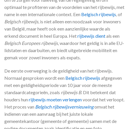
optimaal te profiteren van de voordelen van het rijbewijs, met
name in een internationale context. Een
Belgisch rijbewijs
, of
Belgisch rijbewijs
, is niet alleen een noodzaak voor inwoners
van België, maar heeft ook een aanzienlijke waarde als
erkend document in heel Europa. Het
rijbewijs dient
als een
Belgisch Europees rijbewijs
, waardoor het geldig is in alle EU-
lidstaten en daarbuiten, en biedt uitgebreide mobiliteit en
gemak voor zowel inwoners als expats.
De eerste overweging is de geldigheid van het rijbewijs.
Normaal gesproken wordt een
Belgisch rijbewijs
afgegeven
met een geldigheidsperiode van 10 jaar voor de meeste
standaardcategorieën, zoals
rijbewijs B
. Dit betekent dat
houders hun
rijbewijs moeten verlengen
voordat het verloopt.
Het proces van
Belgisch rijbewijsvernieuwing
omvat het
indienen van een aanvraag bij het juiste lokale
gemeentekantoor (gemeente of gemeente) samen met de
nodige documenten zoals identificatie en een foto.