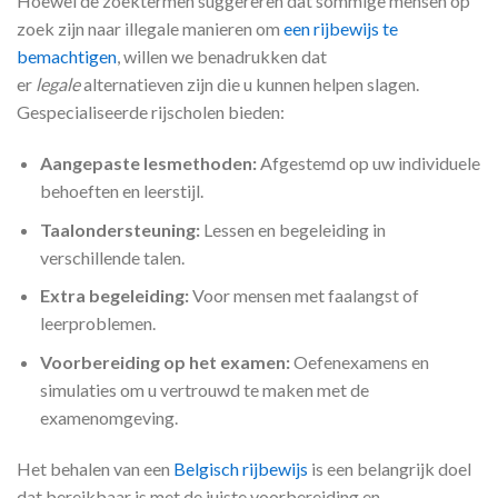
Hoewel de zoektermen suggereren dat sommige mensen op
zoek zijn naar illegale manieren om
een rijbewijs te
bemachtigen
, willen we benadrukken dat
er
legale
alternatieven zijn die u kunnen helpen slagen.
Gespecialiseerde rijscholen bieden:
Aangepaste lesmethoden:
Afgestemd op uw individuele
behoeften en leerstijl.
Taalondersteuning:
Lessen en begeleiding in
verschillende talen.
Extra begeleiding:
Voor mensen met faalangst of
leerproblemen.
Voorbereiding op het examen:
Oefenexamens en
simulaties om u vertrouwd te maken met de
examenomgeving.
Het behalen van een
Belgisch rijbewijs
is een belangrijk doel
dat bereikbaar is met de juiste voorbereiding en