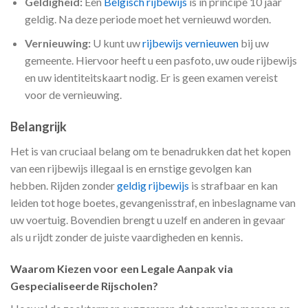
Geldigheid:
Een
Belgisch rijbewijs
is in principe 10 jaar
geldig. Na deze periode moet het vernieuwd worden.
Vernieuwing:
U kunt uw
rijbewijs vernieuwen
bij uw
gemeente. Hiervoor heeft u een pasfoto, uw oude rijbewijs
en uw identiteitskaart nodig. Er is geen examen vereist
voor de vernieuwing.
Belangrijk
Het is van cruciaal belang om te benadrukken dat het kopen
van een rijbewijs illegaal is en ernstige gevolgen kan
hebben. Rijden zonder
geldig rijbewijs
is strafbaar en kan
leiden tot hoge boetes, gevangenisstraf, en inbeslagname van
uw voertuig. Bovendien brengt u uzelf en anderen in gevaar
als u rijdt zonder de juiste vaardigheden en kennis.
Waarom Kiezen voor een Legale Aanpak via
Gespecialiseerde Rijscholen?