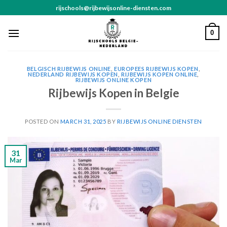
Skip
rijschools@rijbewijsonline-diensten.com
to
content
0
BELGISCH RIJBEWIJS ONLINE
,
EUROPEES RIJBEWIJS KOPEN
,
NEDERLAND RIJBEWIJS KOPEN
,
RIJBEWIJS KOPEN ONLINE
,
RIJBEWIJS ONLINE KOPEN
Rijbewijs Kopen in Belgie
POSTED ON
MARCH 31, 2025
BY
RIJBEWIJS ONLINE DIENSTEN
31
Mar