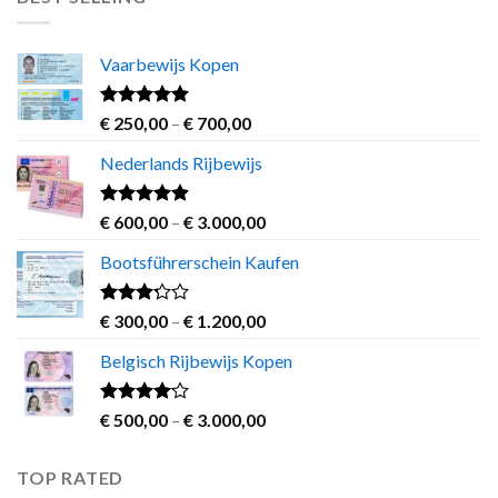
through
€ 1.200,00
Vaarbewijs Kopen
Rated
4.63
Price
€
250,00
–
€
700,00
out of 5
range:
Nederlands Rijbewijs
€ 250,00
through
€ 700,00
Rated
4.60
Price
€
600,00
–
€
3.000,00
out of 5
range:
Bootsführerschein Kaufen
€ 600,00
through
€ 3.000,00
Rated
Price
€
300,00
–
€
1.200,00
3.00
range:
out of
Belgisch Rijbewijs Kopen
€ 300,00
5
through
€ 1.200,00
Rated
Price
€
500,00
–
€
3.000,00
3.83
out
range:
of 5
€ 500,00
TOP RATED
through