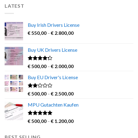
LATEST
Buy Irish Drivers License
Price
€
550,00
–
€
2.800,00
range:
€ 550,00
Buy UK Drivers License
through
€ 2.800,00
Rated
Price
€
500,00
–
€
2.000,00
4.00
out
range:
of 5
Buy EU Driver's License
€ 500,00
through
€ 2.000,00
Rated
Price
€
500,00
–
€
2.500,00
2.00
range:
out
MPU Gutachten Kaufen
€ 500,00
of 5
through
€ 2.500,00
Rated
5.00
Price
€
500,00
–
€
1.200,00
out of 5
range:
€ 500,00
BEST SELLING