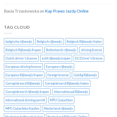
Basia Trzaskowska
on
Kup Prawo Jazdy Online
TAG CLOUD
belgische rijbewijs
Belgisch rijbewijs
Belgisch Rijbewijs Halen
Belgisch Rijbewijs Kopen
Buitenlands rijbewijs
driving license
Dutch driver's license
echt rijbewijs kopen
EU Driver's license
European driving license
Europees rijbewijs
Europees Rijbewijs Kopen
foreign license
Geldig Rijbewijs
Geregistreerd Rijbewijs
Geregistreerd Rijbewijs Halen
Geregistreerd rijbewijs kopen
Internationaal Rijbewijs
international driving permit
MPU Gutachten
MPU Gutachten Kaufen
Nederland rijbewijs
Nederland rijbewijs halen
Nederland Rijbewijs Online