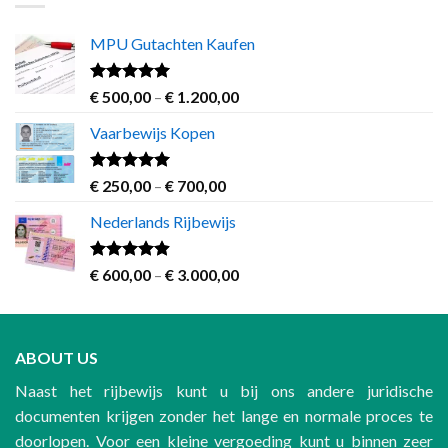
€ 3.000,00
MPU Gutachten Kaufen
Rated
5.00
Price
€
500,00
–
€
1.200,00
out of 5
range:
Vaarbewijs Kopen
€ 500,00
through
€ 1.200,00
Rated
4.63
Price
€
250,00
–
€
700,00
out of 5
range:
Nederlands Rijbewijs
€ 250,00
through
€ 700,00
Rated
4.60
Price
€
600,00
–
€
3.000,00
out of 5
range:
€ 600,00
through
ABOUT US
€ 3.000,00
Naast het rijbewijs kunt u bij ons andere juridische
documenten krijgen zonder het lange en normale proces te
doorlopen. Voor een kleine vergoeding kunt u binnen zeer