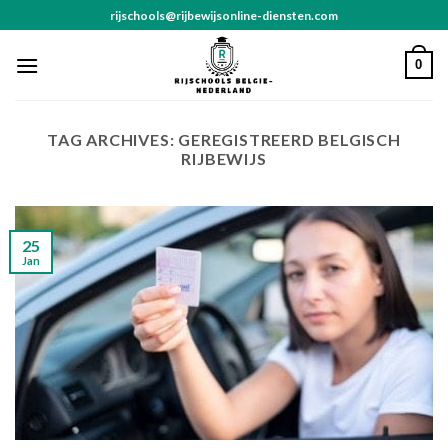
Skip
rijschools@rijbewijsonline-diensten.com
to
content
0
TAG ARCHIVES:
GEREGISTREERD BELGISCH
RIJBEWIJS
25
Jan