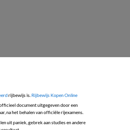
eerd
rijbewijs is.
Rijbewijs Kopen Online
 officieel document uitgegeven door een
ar, na het behalen van officiële rijexamens.
alen uit paniek, gebrek aan studies en andere
 resultaat.