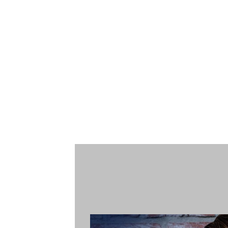
Gelderland , Groningen, Limbur
Brabant, Noord-Holland, Overijssel
Flevoland, Utrecht, Zeeland, waar
honderden belgen en Nede
automobilisten langskomen.