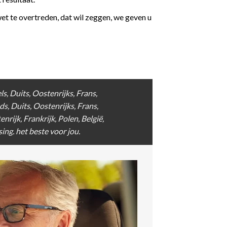
et te overtreden, dat wil zeggen, we geven u
ls
,
Duits
, Oostenrijks,
Frans
,
ds, Duits, Oostenrijks,
Frans
,
enrijk,
Frankrijk
, Polen, België,
sing. het beste voor jou.