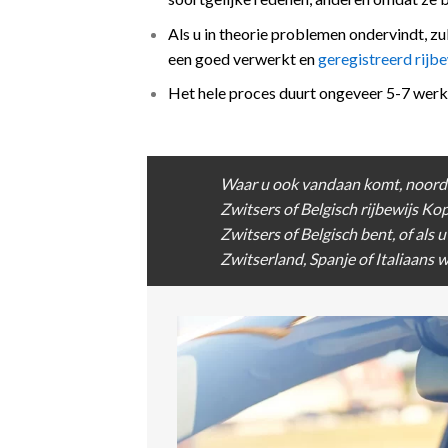
Als u in theorie problemen ondervindt, zu
een goed verwerkt en
geregistreerd rijb
Het hele proces duurt ongeveer 5-7 wer
Waar u ook vandaan komt, noord of
Zwitsers of
Belgisch rijbewijs Ko
Zwitsers of Belgisch bent, of als 
Zwitserland,
Spanje
of Italiaans 