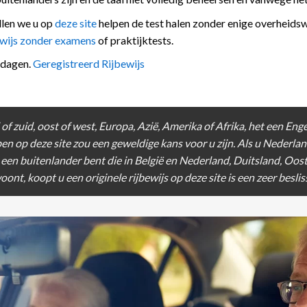
llen we u op
deze site
helpen de test halen zonder enige overheidsw
ewijs zonder examens
of praktijktests.
kdagen.
Geregistreerd Rijbewijs
 zuid, oost of west, Europa, Azië, Amerika of Afrika, het een
Enge
pen
op deze site zou een geweldige kans voor u zijn. Als u Nederlan
u een
buitenlander
bent die in België en Nederland,
Duitsland
, Oost
woont, koopt u een
originele rijbewijs op deze site
is een zeer beslis