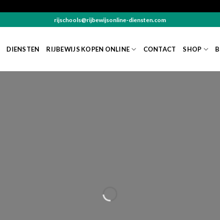
rijschools@rijbewijsonline-diensten.com
DIENSTEN
RIJBEWIJS KOPEN ONLINE
CONTACT
SHOP
B
wijs Online Diensten
len Zonder Theorie en Praktijk met Ons Online
 in Belgie, Nederland en Europa Zonder Rijexam