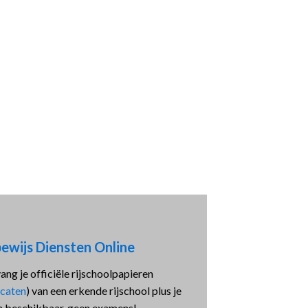
he scholen, met consistentie en
aliteit zodat er geen zichtbaar verschil
deze en de andere.
Rijbewijs Online
bewijs Diensten Online
vang je officiële rijschoolpapieren
icaten
) van een erkende rijschool plus je
ën beschikbaar, geen examens!