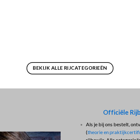
g, Noord-
automatisc
, Drenthe,
profession
 jaarlijks
is tussen 
rlandse
Diensten
BEKIJK ALLE RIJCATEGORIEËN
Officiële Rij
Als je bij ons bestelt, ont
(
theorie en praktijkcertif
rijbewijs. Alle categorie