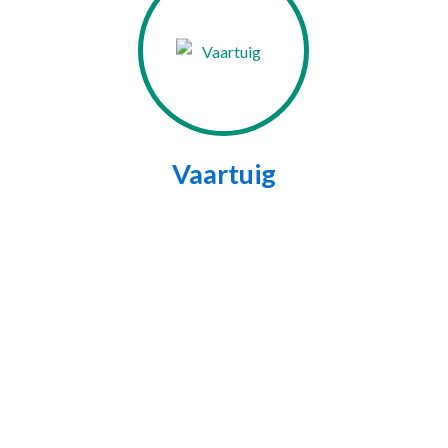
Vaartuig
We werken samen met veel rijscholen
Leuven, Namen, Doornik, Luik, A
Aarlen, Bastenaken, Hasselt, Thui
Brugge, Brussel, Assen, Coevorden, 
Meppel, Biddinghuizen, Emmeloord, 