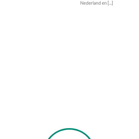
Nederland en [...]
Auto
Vracht
B
C