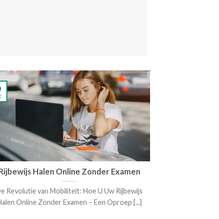
0
10
c
Dec
Rijbewijs Halen Online Zonder Examen
Nederlan
e Revolutie van Mobiliteit: Hoe U Uw Rijbewijs
Nederlands Rij
Halen Online Zonder Examen – Een Oproep [...]
– Hoe Je Een
Rijbewij