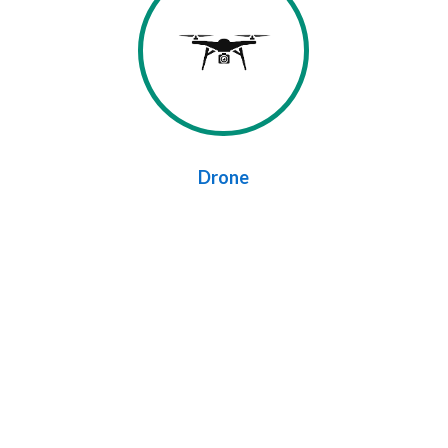
Drone
s er echter van bewust dat België en
 afhankelijk van uw huis, mogelijk te
erwijderd zijn of dat u niet veel tijd en
w beschikking heeft. Uw dossier wordt
 onder de naam van een van deze