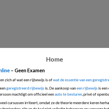
CONTACT OPNEMEN
Home
nline
– Geen Examen
 zich af wat een rijbewijs is of
wat de essentie van een geregistr
 een
geregistreerd rijbewijs
is. De aankoop van
een rijbewijs
is een
persoon machtigt om officieel een
auto te besturen
, privé of openba
at veel cursussen irriteert, omdat ze de theorie meerdere keren herh
itenlanders zijn en de taal niet volledig beheersen en vanwege het