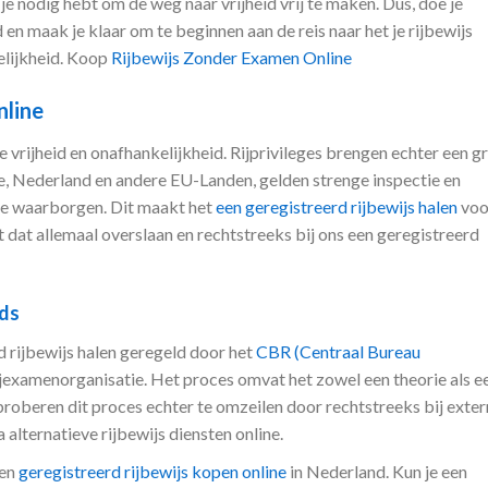
je nodig hebt om de weg naar vrijheid vrij te maken. Dus, doe je
 en maak je klaar om te beginnen aan de reis naar het je rijbewijs
elijkheid. Koop
Rijbewijs Zonder Examen Online
nline
e vrijheid en onafhankelijkheid. Rijprivileges brengen echter een g
e, Nederland en andere EU-Landen, gelden strenge inspectie en
te waarborgen. Dit maakt het
een geregistreerd rijbewijs halen
voo
 dat allemaal overslaan en rechtstreeks bij ons een geregistreerd
nds
d rijbewijs halen geregeld door het
CBR (Centraal Bureau
 rijexamenorganisatie. Het proces omvat het zowel een theorie als e
oberen dit proces echter te omzeilen door rechtstreeks bij exter
a alternatieve rijbewijs diensten online.
een
geregistreerd rijbewijs kopen online
in Nederland. Kun je een