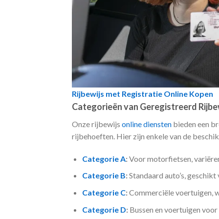
Rijbewijs met Registratie Online Kopen
Categorieën van Geregistreerd Rijb
Onze rijbewijs
online diensten
bieden een br
rijbehoeften. Hier zijn enkele van de beschi
Categorie A
:
Voor motorfietsen, variëre
Categorie B
:
Standaard auto’s, geschikt 
Categorie C
:
Commerciële voertuigen, w
Categorie D
:
Bussen en voertuigen voor