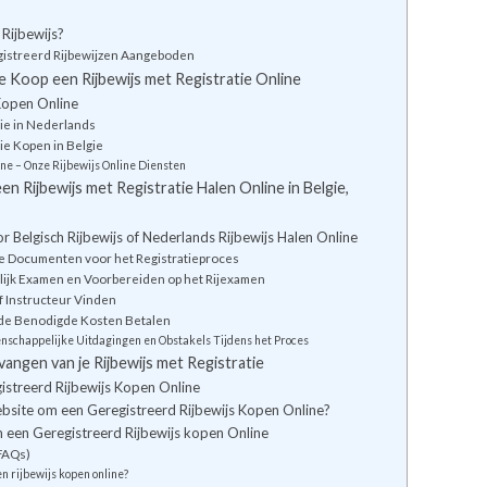
 Rijbewijs?
gistreerd Rijbewijzen Aangeboden
 Koop een Rijbewijs met Registratie Online
Kopen Online
tie in Nederlands
tie Kopen in Belgie
ine – Onze Rijbewijs Online Diensten
n Rijbewijs met Registratie Halen Online in Belgie,
r Belgisch Rijbewijs of Nederlands Rijbewijs Halen Online
e Documenten voor het Registratieproces
elijk Examen en Voorbereiden op het Rijexamen
f Instructeur Vinden
 de Benodigde Kosten Betalen
chappelijke Uitdagingen en Obstakels Tijdens het Proces
angen van je Rijbewijs met Registratie
istreerd Rijbewijs Kopen Online
ite om een Geregistreerd Rijbewijs Kopen Online?
 een Geregistreerd Rijbewijs kopen Online
FAQs)
en rijbewijs kopen online?