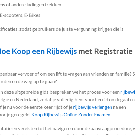
s of andere ladingen trekken.
E-scooters, E-Bikes,
ificaties, zodat gebruikers de juiste vergunning krijgen die is
oe Koop een Rijbewijs
met Registratie
openbaar vervoer of om een lift te vragen aan vrienden en familie? 
orden en de weg op te gaan?
s. In deze uitgebreide gids bespreken we het proces voor een
rijbewi
gie en Nederland, zodat je volledig bent voorbereid om legaal en
 je nu voor de eerste keer rijdt of je
rijbewijs verlengen
na een
oor je geregeld.
Koop Rijbewijs Online Zonder Examen
atie en vereisten tot het navigeren door de aanvraagprocedure, w