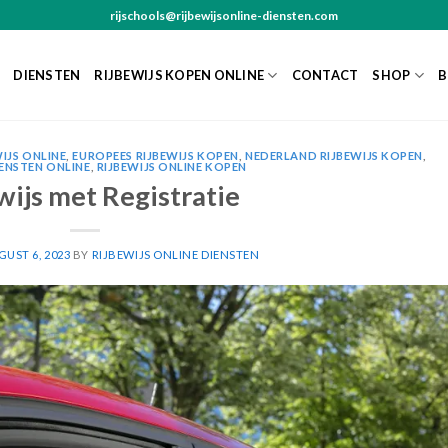
rijschools@rijbewijsonline-diensten.com
DIENSTEN
RIJBEWIJS KOPEN ONLINE
CONTACT
SHOP
B
IJS ONLINE
,
EUROPEES RIJBEWIJS KOPEN
,
NEDERLAND RIJBEWIJS KOPEN
,
IENSTEN ONLINE
,
RIJBEWIJS ONLINE KOPEN
wijs met Registratie
UST 6, 2023
BY
RIJBEWIJS ONLINE DIENSTEN