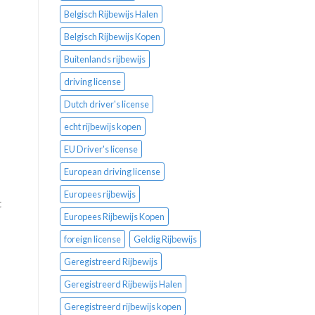
Belgisch Rijbewijs Halen
Belgisch Rijbewijs Kopen
Buitenlands rijbewijs
driving license
Dutch driver's license
echt rijbewijs kopen
EU Driver's license
European driving license
Europees rijbewijs
t
Europees Rijbewijs Kopen
foreign license
Geldig Rijbewijs
Geregistreerd Rijbewijs
Geregistreerd Rijbewijs Halen
Geregistreerd rijbewijs kopen