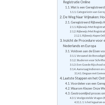
Registratie Online
Wat is een Geregistreerd
Categorieën van Gere
De Weg Naar Vrijmaken: Hoe
Geregistreerd Rijbewijs 
Rijbewijs Met Registra
Rijbewijs Met Registra
Rijbewijs Kopen Onl
Inzicht de Procedure voor ee
Nederlands en Europa
Voldoen aan de Eisen voo
Verzamel de Benodigd
Studeren voor Schrift
Een Goede Rijschool o
Aanvraag Indienen en
Omgaan met Gemeens
Laatste Stappen en het Ontv
Voordelen van een Gereg
Waarom Kiezen Onze Webs
Gestroomlijnd proces om
Veelgestelde Vragen (
1: Is het legaal om e