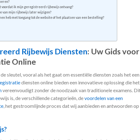
imeren?
t voordat ik mijn geregistreerd rijbewijs ontvang?
e van mijn rijbewijs later wijzigen?
men heb met toegang tot de website of het plaatsen van een bestelling?
reerd Rijbewijs Diensten
: Uw Gids voor
tie Online
 de sleutel, vooral als het gaat om essentiële diensten zoals het een
egistratie
diensten online bieden een innovatieve oplossing die het
n
vereenvoudigt zonder de noodzaak van traditionele examens. Di
ewijs is, de verschillende categorieën, de
voordelen van een
te
, het gestroomlijnde proces dat wij aanbieden en antwoorden op
js?