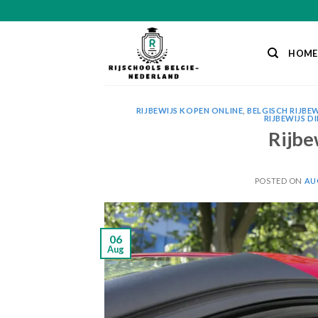
Skip
to
content
HOME
RIJBEWIJS KOPEN ONLINE
,
BELGISCH RIJBEW
RIJBEWIJS D
Rijbe
POSTED ON
AUG
06
Aug