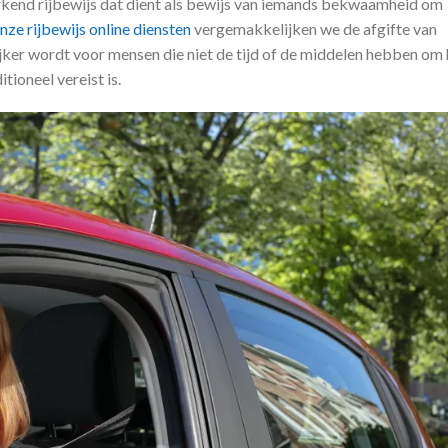
 erkend rijbewijs dat dient als bewijs van iemands bekwaamheid om
nze rijbewijs online diensten
vergemakkelijken we de afgifte van
ker wordt voor mensen die niet de tijd of de middelen hebben om 
ioneel vereist is.