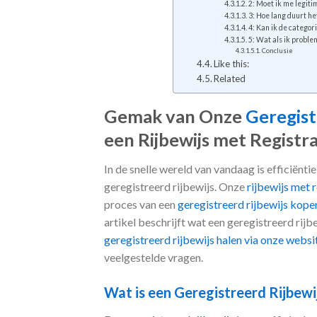
2: Moet ik me legit
3: Hoe lang duurt he
4: Kan ik de categori
5: Wat als ik proble
Conclusie
Like this:
Related
Gemak van Onze
Geregist
een Rijbewijs met Registra
In de snelle wereld van vandaag is efficiëntie
geregistreerd rijbewijs. Onze
rijbewijs met r
proces van een
geregistreerd rijbewijs kope
artikel beschrijft wat een geregistreerd rijb
geregistreerd rijbewijs halen via onze websi
veelgestelde vragen.
Wat is een Geregistreerd Rijbewi