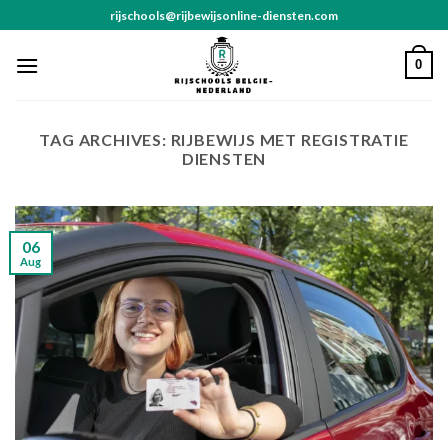
Skip
rijschools@rijbewijsonline-diensten.com
to
content
0
TAG ARCHIVES:
RIJBEWIJS MET REGISTRATIE
DIENSTEN
06
Aug