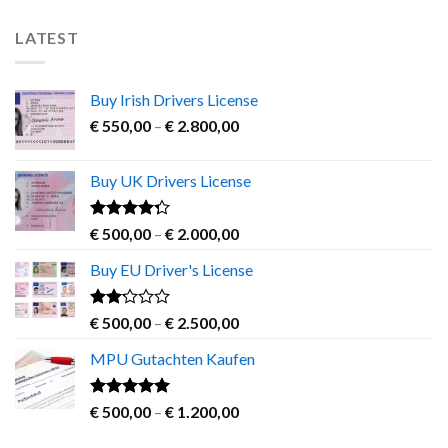
LATEST
Buy Irish Drivers License
Price
€
550,00
–
€
2.800,00
range:
€ 550,00
Buy UK Drivers License
through
€ 2.800,00
Rated
Price
€
500,00
–
€
2.000,00
4.00
out
range:
of 5
Buy EU Driver's License
€ 500,00
through
€ 2.000,00
Rated
Price
€
500,00
–
€
2.500,00
2.00
range:
out
MPU Gutachten Kaufen
€ 500,00
of 5
through
€ 2.500,00
Rated
5.00
Price
€
500,00
–
€
1.200,00
out of 5
range: