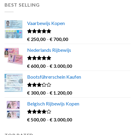
€ 500,00
BEST SELLING
through
€ 1.200,00
Vaarbewijs Kopen
Rated
4.63
Price
€
250,00
–
€
700,00
out of 5
range:
Nederlands Rijbewijs
€ 250,00
through
€ 700,00
Rated
4.60
Price
€
600,00
–
€
3.000,00
out of 5
range:
Bootsführerschein Kaufen
€ 600,00
through
€ 3.000,00
Rated
Price
€
300,00
–
€
1.200,00
3.00
range:
out of
Belgisch Rijbewijs Kopen
€ 300,00
5
through
€ 1.200,00
Rated
Price
€
500,00
–
€
3.000,00
3.83
out
range:
of 5
€ 500,00