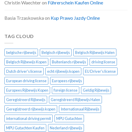
Christin Waechter
on
Führerschein Kaufen Online
Basia Trzaskowska
on
Kup Prawo Jazdy Online
TAG CLOUD
belgische rijbewijs
Belgisch rijbewijs
Belgisch Rijbewijs Halen
Belgisch Rijbewijs Kopen
Buitenlands rijbewijs
driving license
Dutch driver's license
echt rijbewijs kopen
EU Driver's license
European driving license
Europees rijbewijs
Europees Rijbewijs Kopen
foreign license
Geldig Rijbewijs
Geregistreerd Rijbewijs
Geregistreerd Rijbewijs Halen
Geregistreerd rijbewijs kopen
Internationaal Rijbewijs
international driving permit
MPU Gutachten
MPU Gutachten Kaufen
Nederland rijbewijs