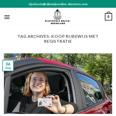
Skip
rijschools@rijbewijsonline-diensten.com
to
content
0
TAG ARCHIVES:
KOOP RIJBEWIJS MET
REGISTRATIE
06
Aug