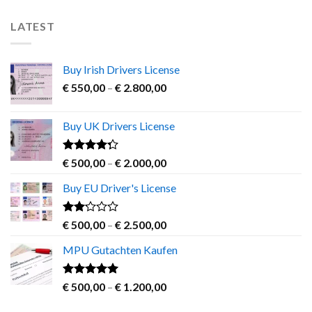
LATEST
Buy Irish Drivers License
Price
€
550,00
–
€
2.800,00
range:
€ 550,00
Buy UK Drivers License
through
€ 2.800,00
Rated
Price
€
500,00
–
€
2.000,00
4.00
out
range:
of 5
Buy EU Driver's License
€ 500,00
through
€ 2.000,00
Rated
Price
€
500,00
–
€
2.500,00
2.00
range:
out
MPU Gutachten Kaufen
€ 500,00
of 5
through
€ 2.500,00
Rated
5.00
Price
€
500,00
–
€
1.200,00
out of 5
range: