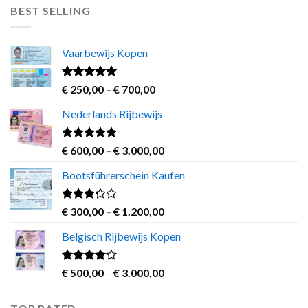
€ 500,00
BEST SELLING
through
€ 1.200,00
Vaarbewijs Kopen
Rated
4.63
Price
€
250,00
–
€
700,00
out of 5
range:
Nederlands Rijbewijs
€ 250,00
through
€ 700,00
Rated
4.60
Price
€
600,00
–
€
3.000,00
out of 5
range:
Bootsführerschein Kaufen
€ 600,00
through
€ 3.000,00
Rated
Price
€
300,00
–
€
1.200,00
3.00
range:
out of
Belgisch Rijbewijs Kopen
€ 300,00
5
through
€ 1.200,00
Rated
Price
€
500,00
–
€
3.000,00
3.83
out
range:
of 5
€ 500,00