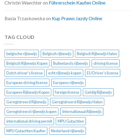
Christin Waechter
on
Führerschein Kaufen Online
Basia Trzaskowska
on
Kup Prawo Jazdy Online
TAG CLOUD
belgische rijbewijs
Belgisch rijbewijs
Belgisch Rijbewijs Halen
Belgisch Rijbewijs Kopen
Buitenlands rijbewijs
driving license
Dutch driver's license
echt rijbewijs kopen
EU Driver's license
European driving license
Europees rijbewijs
Europees Rijbewijs Kopen
foreign license
Geldig Rijbewijs
Geregistreerd Rijbewijs
Geregistreerd Rijbewijs Halen
Geregistreerd rijbewijs kopen
Internationaal Rijbewijs
international driving permit
MPU Gutachten
MPU Gutachten Kaufen
Nederland rijbewijs