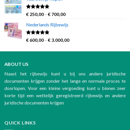
€ 500,00
through
€ 1.200,00
Rated
4.63
Price
€
250,00
–
€
700,00
out of 5
range:
Nederlands Rijbewijs
€ 250,00
through
€ 700,00
Rated
4.60
Price
€
600,00
–
€
3.000,00
out of 5
range:
€ 600,00
through
ABOUT US
€ 3.000,00
Naast het rijbewijs kunt u bij ons andere juridische
documenten krijgen zonder het lange en normale proces te
doorlopen. Voor een kleine vergoeding kunt u binnen zeer
korte tijd een wettelijk geregistreerd rijbewijs en andere
juridische documenten krijgen
QUICK LINKS