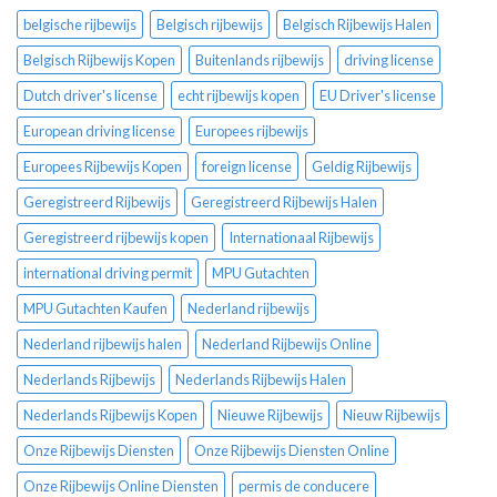
belgische rijbewijs
Belgisch rijbewijs
Belgisch Rijbewijs Halen
Belgisch Rijbewijs Kopen
Buitenlands rijbewijs
driving license
Dutch driver's license
echt rijbewijs kopen
EU Driver's license
European driving license
Europees rijbewijs
Europees Rijbewijs Kopen
foreign license
Geldig Rijbewijs
Geregistreerd Rijbewijs
Geregistreerd Rijbewijs Halen
Geregistreerd rijbewijs kopen
Internationaal Rijbewijs
international driving permit
MPU Gutachten
MPU Gutachten Kaufen
Nederland rijbewijs
Nederland rijbewijs halen
Nederland Rijbewijs Online
Nederlands Rijbewijs
Nederlands Rijbewijs Halen
Nederlands Rijbewijs Kopen
Nieuwe Rijbewijs
Nieuw Rijbewijs
Onze Rijbewijs Diensten
Onze Rijbewijs Diensten Online
Onze Rijbewijs Online Diensten
permis de conducere