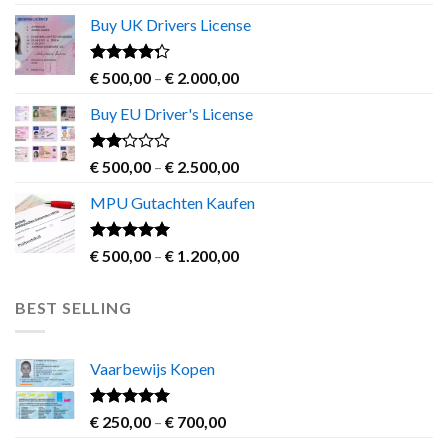
€ 550,00
Buy UK Drivers License
through
€ 2.800,00
Rated
Price
€
500,00
–
€
2.000,00
4.00
out
range:
of 5
Buy EU Driver's License
€ 500,00
through
€ 2.000,00
Rated
Price
€
500,00
–
€
2.500,00
2.00
range:
out
MPU Gutachten Kaufen
€ 500,00
of 5
through
€ 2.500,00
Rated
5.00
Price
€
500,00
–
€
1.200,00
out of 5
range:
€ 500,00
BEST SELLING
through
€ 1.200,00
Vaarbewijs Kopen
Rated
4.63
Price
€
250,00
–
€
700,00
out of 5
range: