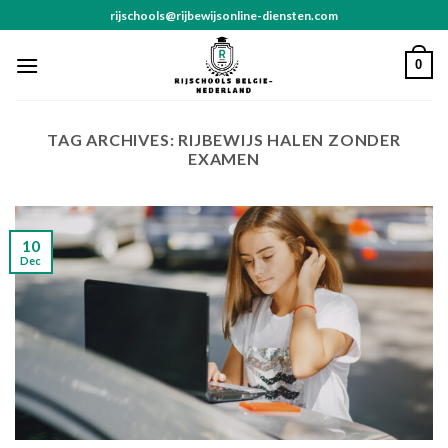
Skip
rijschools@rijbewijsonline-diensten.com
to
content
0
TAG ARCHIVES:
RIJBEWIJS HALEN ZONDER
EXAMEN
10
Dec