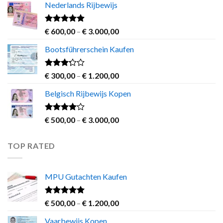
Nederlands Rijbewijs
€ 250,00
through
€ 700,00
Rated
4.60
Price
€
600,00
–
€
3.000,00
out of 5
range:
Bootsführerschein Kaufen
€ 600,00
through
€ 3.000,00
Rated
Price
€
300,00
–
€
1.200,00
3.00
range:
out of
Belgisch Rijbewijs Kopen
€ 300,00
5
through
€ 1.200,00
Rated
Price
€
500,00
–
€
3.000,00
3.83
out
range:
of 5
€ 500,00
TOP RATED
through
€ 3.000,00
MPU Gutachten Kaufen
Rated
5.00
Price
€
500,00
–
€
1.200,00
out of 5
range:
Vaarbewijs Kopen