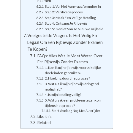
Examen
Stap 1: Vul Het Aanvraagformulier In
Stap 2: Verificatieproces
Stap 3: Maak Een Veilige Betaling
Stap 4: Ontvang Je Rijbewijs
Stap 5: Geniet Van Je Nieuwe Vrijheid
Veelgestelde Vragen: Is Het Veilig En
Legaal Om Een Rijbewijs Zonder Examen
Te Kopen?
FAQs: Alles Wat Je Moet Weten Over
Een Rijbewijs Zonder Examen
1. Kan ik mijn rijbewijs voor zakelijke
doeleinden gebruiken?
2. Hoelang duurt het proces?
3. Wat als ik mijn rijbewijs dringend
nodig heb?
4. Is mijn betaling veilig?
5. Wat als ik een probleem tegenkom
tijdens het proces?
Start Vandaag Nog Met Autorijden
Like this:
Related