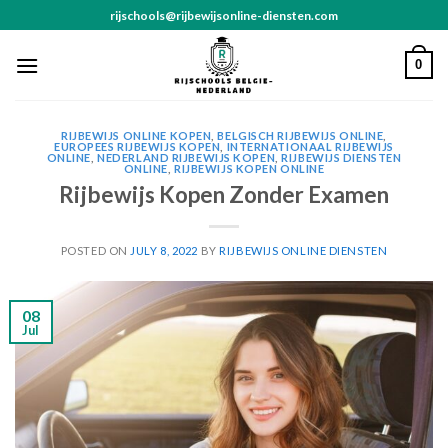
Skip
rijschools@rijbewijsonline-diensten.com
to
content
0
RIJBEWIJS ONLINE KOPEN
,
BELGISCH RIJBEWIJS ONLINE
,
EUROPEES RIJBEWIJS KOPEN
,
INTERNATIONAAL RIJBEWIJS
ONLINE
,
NEDERLAND RIJBEWIJS KOPEN
,
RIJBEWIJS DIENSTEN
ONLINE
,
RIJBEWIJS KOPEN ONLINE
Rijbewijs Kopen Zonder Examen
POSTED ON
JULY 8, 2022
BY
RIJBEWIJS ONLINE DIENSTEN
08
Jul