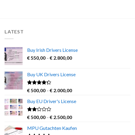
This
product
has
multiple
variants.
LATEST
The
options
may
Buy Irish Drivers License
be
Price
chosen
€
550,00
–
€
2.800,00
range:
on
€ 550,00
the
Buy UK Drivers License
through
product
€ 2.800,00
page
Rated
Price
€
500,00
–
€
2.000,00
4.00
out
range:
of 5
Buy EU Driver's License
€ 500,00
through
€ 2.000,00
Rated
Price
€
500,00
–
€
2.500,00
2.00
range:
out
MPU Gutachten Kaufen
€ 500,00
of 5