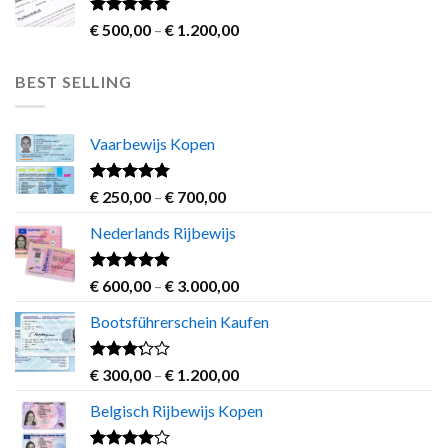
through
€ 2.500,00
Rated
5.00
Price
€
500,00
–
€
1.200,00
out of 5
range:
€ 500,00
BEST SELLING
through
€ 1.200,00
Vaarbewijs Kopen
Rated
4.63
Price
€
250,00
–
€
700,00
out of 5
range:
Nederlands Rijbewijs
€ 250,00
through
€ 700,00
Rated
4.60
Price
€
600,00
–
€
3.000,00
out of 5
range:
Bootsführerschein Kaufen
€ 600,00
through
€ 3.000,00
Rated
Price
€
300,00
–
€
1.200,00
3.00
range:
out of
Belgisch Rijbewijs Kopen
€ 300,00
5
through