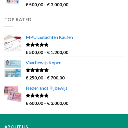
€ 1.200,00
Rated
Price
€
500,00
–
€
3.000,00
3.83
out
range:
of 5
€ 500,00
TOP RATED
through
€ 3.000,00
MPU Gutachten Kaufen
Rated
5.00
Price
€
500,00
–
€
1.200,00
out of 5
range:
Vaarbewijs Kopen
€ 500,00
through
€ 1.200,00
Rated
4.63
Price
€
250,00
–
€
700,00
out of 5
range:
Nederlands Rijbewijs
€ 250,00
through
€ 700,00
Rated
4.60
Price
€
600,00
–
€
3.000,00
out of 5
range:
€ 600,00
through
ABOUT US
€ 3.000,00