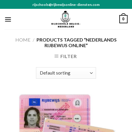
Skip
rijschools@rijbewijsonline-diensten.com
to
content
0
HOME
/
PRODUCTS TAGGED “NEDERLANDS
RIJBEWIJS ONLINE”
FILTER