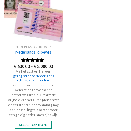
NEDERLAND RIJBEWIJS
Nederlands Rijbewijs
Price
€
600,00
–
€
3.000,00
Rated
4.60
range:
out of 5
Als het gaat om het een
€ 600,00
geregistreerd Nederlands
through
rijbewijs halen online
€ 3.000,00
zonder examen, biedt onze
website ongeëvenaarde
betrouwbaarheid. Omarm de
vrijheid van het autorijden en zet
de eerste stap door vandaag nog
een bestelling te plaatsen voor
een geldig Nederlands rijbewijs.
SELECT OPTIONS