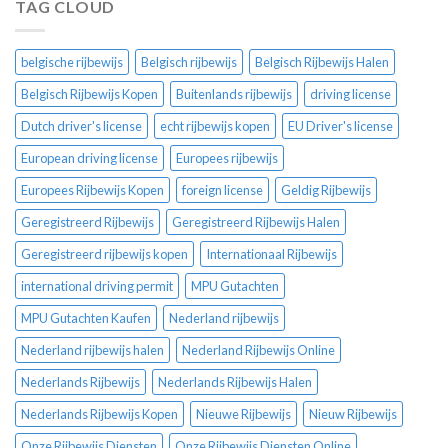
TAG CLOUD
belgische rijbewijs
Belgisch rijbewijs
Belgisch Rijbewijs Halen
Belgisch Rijbewijs Kopen
Buitenlands rijbewijs
driving license
Dutch driver's license
echt rijbewijs kopen
EU Driver's license
European driving license
Europees rijbewijs
Europees Rijbewijs Kopen
foreign license
Geldig Rijbewijs
Geregistreerd Rijbewijs
Geregistreerd Rijbewijs Halen
Geregistreerd rijbewijs kopen
Internationaal Rijbewijs
international driving permit
MPU Gutachten
MPU Gutachten Kaufen
Nederland rijbewijs
Nederland rijbewijs halen
Nederland Rijbewijs Online
Nederlands Rijbewijs
Nederlands Rijbewijs Halen
Nederlands Rijbewijs Kopen
Nieuwe Rijbewijs
Nieuw Rijbewijs
Onze Rijbewijs Diensten
Onze Rijbewijs Diensten Online