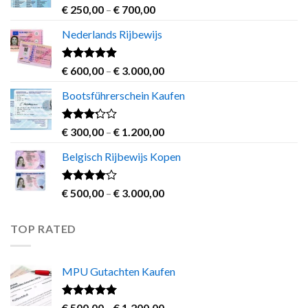
Rated
4.63
Price
€
250,00
–
€
700,00
out of 5
range:
Nederlands Rijbewijs
€ 250,00
through
€ 700,00
Rated
4.60
Price
€
600,00
–
€
3.000,00
out of 5
range:
Bootsführerschein Kaufen
€ 600,00
through
€ 3.000,00
Rated
Price
€
300,00
–
€
1.200,00
3.00
range:
out of
Belgisch Rijbewijs Kopen
€ 300,00
5
through
€ 1.200,00
Rated
Price
€
500,00
–
€
3.000,00
3.83
out
range:
of 5
€ 500,00
TOP RATED
through
€ 3.000,00
MPU Gutachten Kaufen
Rated
5.00
Price
€
500,00
–
€
1.200,00