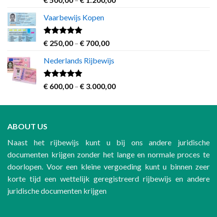
out of 5
range:
Vaarbewijs Kopen
€ 500,00
through
€ 1.200,00
Rated
4.63
Price
€
250,00
–
€
700,00
out of 5
range:
Nederlands Rijbewijs
€ 250,00
through
€ 700,00
Rated
4.60
Price
€
600,00
–
€
3.000,00
out of 5
range:
€ 600,00
through
ABOUT US
€ 3.000,00
Naast het rijbewijs kunt u bij ons andere juridische
documenten krijgen zonder het lange en normale proces te
doorlopen. Voor een kleine vergoeding kunt u binnen zeer
korte tijd een wettelijk geregistreerd rijbewijs en andere
juridische documenten krijgen