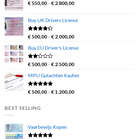
Price
€
550,00
–
€
2.800,00
range:
€ 550,00
Buy UK Drivers License
through
€ 2.800,00
Rated
Price
€
500,00
–
€
2.000,00
4.00
out
range:
of 5
Buy EU Driver's License
€ 500,00
through
€ 2.000,00
Rated
Price
€
500,00
–
€
2.500,00
2.00
range:
out
MPU Gutachten Kaufen
€ 500,00
of 5
through
€ 2.500,00
Rated
5.00
Price
€
500,00
–
€
1.200,00
out of 5
range:
€ 500,00
BEST SELLING
through
€ 1.200,00
Vaarbewijs Kopen