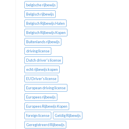
belgische rijbewijs
Belgisch rijbewijs
Belgisch Rijbewijs Halen
Belgisch Rijbewijs Kopen
Buitenlands rijbewijs
driving license
Dutch driver's license
echt rijbewijs kopen
EU Driver's license
European driving license
Europees rijbewijs
Europees Rijbewijs Kopen
foreign license
Geldig Rijbewijs
Geregistreerd Rijbewijs