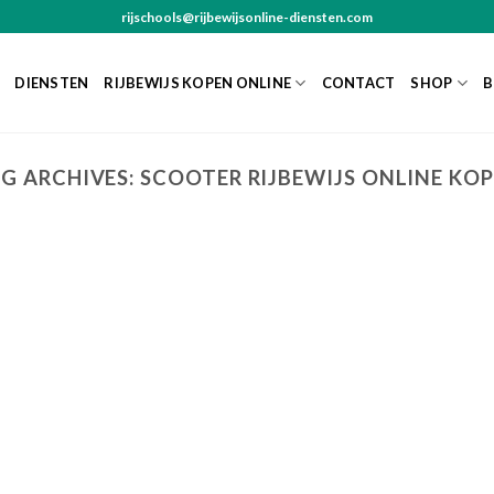
rijschools@rijbewijsonline-diensten.com
DIENSTEN
RIJBEWIJS KOPEN ONLINE
CONTACT
SHOP
B
G ARCHIVES:
SCOOTER RIJBEWIJS ONLINE KO