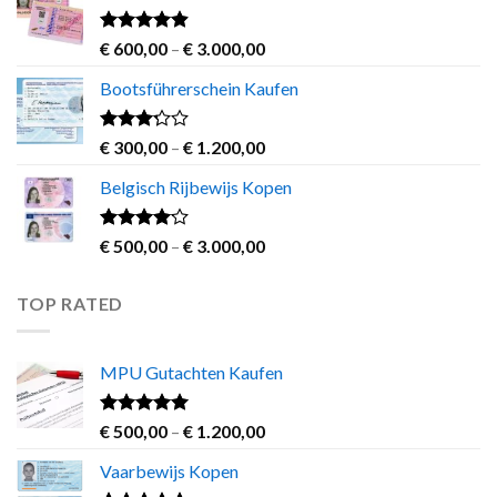
through
€ 700,00
Rated
4.60
Price
€
600,00
–
€
3.000,00
out of 5
range:
Bootsführerschein Kaufen
€ 600,00
through
€ 3.000,00
Rated
Price
€
300,00
–
€
1.200,00
3.00
range:
out of
Belgisch Rijbewijs Kopen
€ 300,00
5
through
€ 1.200,00
Rated
Price
€
500,00
–
€
3.000,00
3.83
out
range:
of 5
€ 500,00
TOP RATED
through
€ 3.000,00
MPU Gutachten Kaufen
Rated
5.00
Price
€
500,00
–
€
1.200,00
out of 5
range:
Vaarbewijs Kopen
€ 500,00