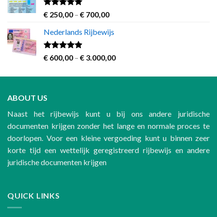
through
€ 1.200,00
Rated
4.63
Price
€
250,00
–
€
700,00
out of 5
range:
Nederlands Rijbewijs
€ 250,00
through
€ 700,00
Rated
4.60
Price
€
600,00
–
€
3.000,00
out of 5
range:
€ 600,00
through
ABOUT US
€ 3.000,00
Naast het rijbewijs kunt u bij ons andere juridische
documenten krijgen zonder het lange en normale proces te
doorlopen. Voor een kleine vergoeding kunt u binnen zeer
korte tijd een wettelijk geregistreerd rijbewijs en andere
juridische documenten krijgen
QUICK LINKS