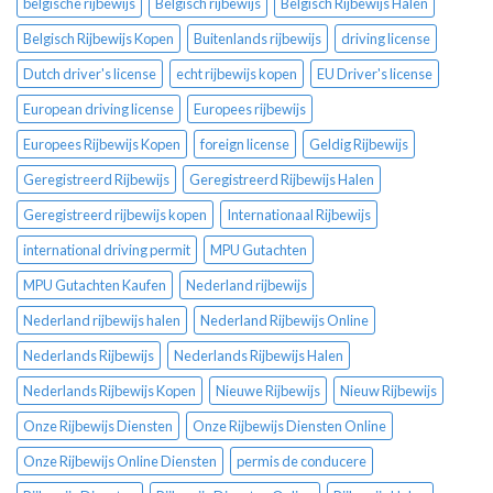
belgische rijbewijs
Belgisch rijbewijs
Belgisch Rijbewijs Halen
Belgisch Rijbewijs Kopen
Buitenlands rijbewijs
driving license
Dutch driver's license
echt rijbewijs kopen
EU Driver's license
European driving license
Europees rijbewijs
Europees Rijbewijs Kopen
foreign license
Geldig Rijbewijs
Geregistreerd Rijbewijs
Geregistreerd Rijbewijs Halen
Geregistreerd rijbewijs kopen
Internationaal Rijbewijs
international driving permit
MPU Gutachten
MPU Gutachten Kaufen
Nederland rijbewijs
Nederland rijbewijs halen
Nederland Rijbewijs Online
Nederlands Rijbewijs
Nederlands Rijbewijs Halen
Nederlands Rijbewijs Kopen
Nieuwe Rijbewijs
Nieuw Rijbewijs
Onze Rijbewijs Diensten
Onze Rijbewijs Diensten Online
Onze Rijbewijs Online Diensten
permis de conducere