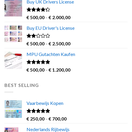
Buy UK Drivers License
through
€ 2.800,00
Rated
Price
€
500,00
–
€
2.000,00
4.00
out
range:
of 5
Buy EU Driver's License
€ 500,00
through
€ 2.000,00
Rated
Price
€
500,00
–
€
2.500,00
2.00
range:
out
MPU Gutachten Kaufen
€ 500,00
of 5
through
€ 2.500,00
Rated
5.00
Price
€
500,00
–
€
1.200,00
out of 5
range:
€ 500,00
BEST SELLING
through
€ 1.200,00
Vaarbewijs Kopen
Rated
4.63
Price
€
250,00
–
€
700,00
out of 5
range:
Nederlands Rijbewijs
€ 250,00