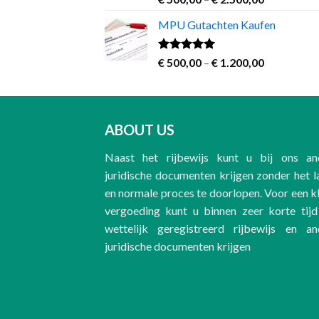
2.00
range:
out
MPU Gutachten Kaufen
€ 500,00
of 5
through
€ 2.500,00
Rated
5.00
Price
€
500,00
–
€
1.200,00
out of 5
range:
€ 500,00
through
€ 1.200,00
ABOUT US
Naast het rijbewijs kunt u bij ons an
juridische documenten krijgen zonder het 
en normale proces te doorlopen. Voor een k
vergoeding kunt u binnen zeer korte tijd
wettelijk geregistreerd rijbewijs en an
juridische documenten krijgen