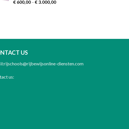
€ 700,00
Rated
4.60
Price
€
600,00
–
€
3.000,00
out of 5
range:
€ 600,00
through
€ 3.000,00
NTACT US
l:rijschools@rijbewijsonline-diensten.com
act us: