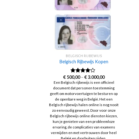
BELGISCH RIJBEWIJS
Belgisch Rijbewijs Kopen
Price
€
500,00
–
€
3.000,00
Rated
range:
3.83
out
Een Belgisch rijbewijs is een officieel
€ 500,00
of 5
document dat personen toestemming
through
€ 3.000,00
geeft om motorvoertuigen te besturen op
de openbare weg in België. Het een
Belgisch rijbewijs halen online is nog nooit
zo eenvoudig geweest. Door voor onze
Belgisch rijbewijs online diensten kiezen,
kun je genieten van een probleemloze
ervaring, de complicaties van examens
vermijden en met vertrouwen door heel
België en daarbuiten rijden.