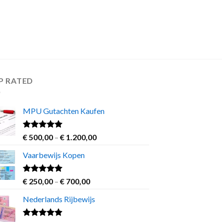
P RATED
MPU Gutachten Kaufen
Rated
5.00
Price
€
500,00
–
€
1.200,00
out of 5
range:
Vaarbewijs Kopen
€ 500,00
through
€ 1.200,00
Rated
4.63
Price
€
250,00
–
€
700,00
out of 5
range:
Nederlands Rijbewijs
€ 250,00
through