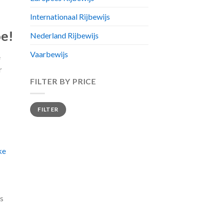
Internationaal Rijbewijs
oe!
Nederland Rijbewijs
Vaarbewijs
e
r
FILTER BY PRICE
Min
Max
FILTER
price
price
ke
fs