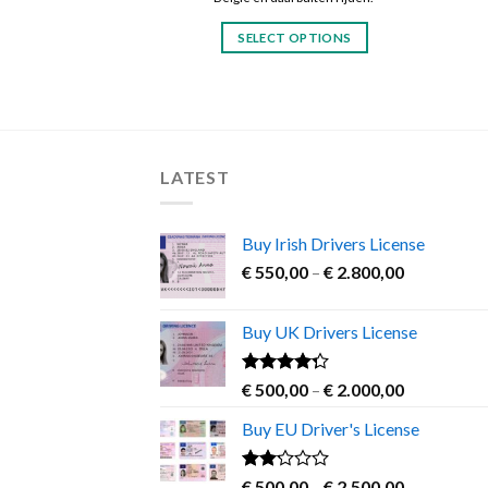
SELECT OPTIONS
This
product
has
multiple
variants.
LATEST
The
options
may
Buy Irish Drivers License
be
Price
€
550,00
–
€
2.800,00
chosen
range:
on
€ 550,00
Buy UK Drivers License
through
the
€ 2.800,00
product
Rated
Price
€
500,00
–
€
2.000,00
page
4.00
out
range:
of 5
Buy EU Driver's License
€ 500,00
through
€ 2.000,00
Rated
Price
€
500,00
–
€
2.500,00