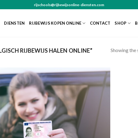
rijschools@rijbewijsonline-diensten.com
DIENSTEN
RIJBEWIJS KOPEN ONLINE
CONTACT
SHOP
B
Showing the s
GISCH RIJBEWIJS HALEN ONLINE”