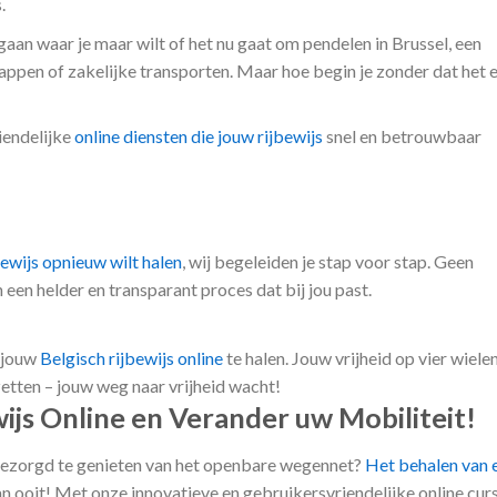
.
e gaan waar je maar wilt of het nu gaat om pendelen in Brussel, een
ppen of zakelijke transporten. Maar hoe begin je zonder dat het 
iendelijke
online diensten die jouw rijbewijs
snel en betrouwbaar
bewijs opnieuw wilt halen
, wij begeleiden je stap voor stap. Geen
n helder en transparant proces dat bij jou past.
m jouw
Belgisch rijbewijs online
te halen. Jouw vrijheid op vier wiele
zetten – jouw weg naar vrijheid wacht!
wijs Online en Verander uw Mobiliteit!
nbezorgd te genieten van het openbare wegennet?
Het behalen van 
n ooit! Met onze innovatieve en gebruikersvriendelijke online curs