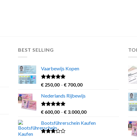
BEST SELLING
TO
Vaarbewijs Kopen
Rated
4.63
Price
€
250,00
–
€
700,00
out of 5
range:
Nederlands Rijbewijs
€ 250,00
through
€ 700,00
Rated
4.60
Price
€
600,00
–
€
3.000,00
out of 5
range:
Bootsführerschein Kaufen
€ 600,00
through