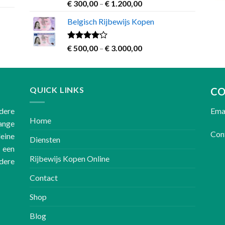
€ 3.000,00
Rated
Price
€
300,00
–
€
1.200,00
3.00
range:
out of
Belgisch Rijbewijs Kopen
€ 300,00
5
through
€ 1.200,00
Rated
Price
€
500,00
–
€
3.000,00
3.83
out
range:
of 5
€ 500,00
through
QUICK LINKS
€ 3.000,00
CO
dere
Emai
Home
lange
Cont
leine
Diensten
 een
Rijbewijs Kopen Online
dere
Contact
Shop
Blog