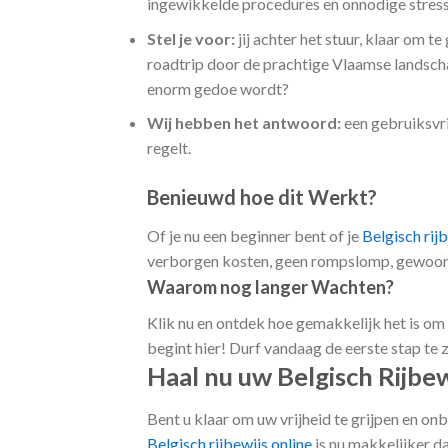
ingewikkelde procedures en onnodige stress
Stel je voor:
jij achter het stuur, klaar om t
roadtrip door de prachtige Vlaamse landscha
enorm gedoe wordt?
Wij hebben het antwoord:
een gebruiksvr
regelt.
Benieuwd hoe dit Werkt?
Of je nu een beginner bent of je
Belgisch rij
verborgen kosten, geen rompslomp, gewoon ee
Waarom nog langer Wachten?
Klik nu en ontdek hoe gemakkelijk het is o
begint hier! Durf vandaag de eerste stap te 
Haal nu uw Belgisch Rijbe
Bent u klaar om uw vrijheid te grijpen en o
Belgisch rijbewijs online
is nu makkelijker da