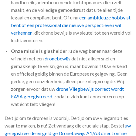
handbereik, adembenemende luchtopnames die u zelf
maakt, en de volledige gemoedsrust dat u te allen tijde
legaal en compliant bent. Of u nu
een ambitieuze hobbyist
bent of een professional die nieuwe perspectieven wil
verkennen
, dit drone bewijs is uw sleutel tot een wereld vol
luchtavonturen.
Onze missie is glashelder:
u de weg banen naar deze
vrijheid met een
dronebewijs
dat niet alleen snel en
gemakkelijk te verkrijgen is, maar bovenal 100% erkend
en officieel geldig binnen de Europese regelgeving. Geen
gedoe, geen onzekerheid, alleen pure vliegvreugde. Wij
zorgen ervoor dat uw
drone Vliegbewijs correct wordt
EASA geregistreerd
, zodat u zich kunt concentreren op
wat écht telt: vliegen!
De tijd om te dromen is voorbij. De tijd om uw vliegambities
waar te maken, is nu! Zet vandaag die cruciale stap. Bestel
uw
geregistreerde en geldige Dronebewijs A1/A3 direct online