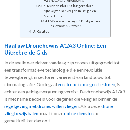
A2 en A1/A3 dronebewijs?
4. Kunnen niet-EU-burgers deze
rijbewijzen aanvragen in België en
Nederland?
Waar wacht u nog op? De skyline roept,
en uw avontuur wacht!
Related
Haal uw Dronebewijs A1/A3 Online: Een
Uitgebreide Gids
In de snelle wereld van vandaag zijn drones uitgegroeid tot
een transformatieve technologie die een revolutie
teweegbrengt in sectoren variërend van landbouw tot
cinematografie. Om legaal
een drone te mogen besturen
, is
echter een geldige vergunning vereist. De dronebewijs A1/A3
is met name bedoeld voor degenen die veilig en binnen de
regelgeving met drones willen vliegen
. Als u deze
drone
vliegbewijs halen
, maakt onze
online diensten
het
gemakkelijker dan ooit.