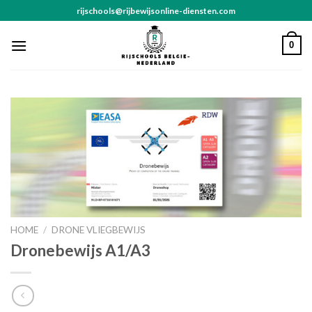
Skip
rijschools@rijbewijsonline-diensten.com
to
content
0
HOME
/
DRONE VLIEGBEWIJS
Dronebewijs A1/A3