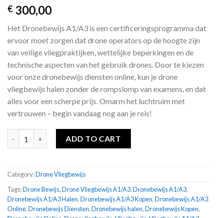
300,00
€
Het Dronebewijs A1/A3 is een certificeringsprogramma dat
ervoor moet zorgen dat drone operators op de hoogte zijn
van veilige vliegpraktijken, wettelijke beperkingen en de
technische aspecten van het gebruik drones. Door te kiezen
voor onze dronebewijs diensten online, kun je drone
vliegbewijs halen zonder de rompslomp van examens, en dat
alles voor een scherpe prijs. Omarm het luchtruim met
vertrouwen – begin vandaag nog aan je reis!
Dronebewijs A1/A3 quantity
ADD TO CART
Category:
Drone Vliegbewijs
Tags:
Drone Bewijs
,
Drone Vliegbewijs A1/A3
,
Dronebewijs A1/A3
,
Dronebewijs A1/A3 Halen
,
Dronebewijs A1/A3 Kopen
,
Dronebewijs A1/A3
Online
,
Dronebewijs Diensten
,
Dronebewijs halen
,
Dronebewijs Kopen
,