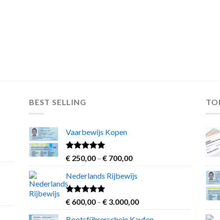
BEST SELLING
TO
Vaarbewijs Kopen
Rated
4.63
Price
€
250,00
–
€
700,00
out of 5
range:
Nederlands Rijbewijs
€ 250,00
through
€ 700,00
Rated
4.60
Price
€
600,00
–
€
3.000,00
out of 5
range:
Bootsführerschein Kaufen