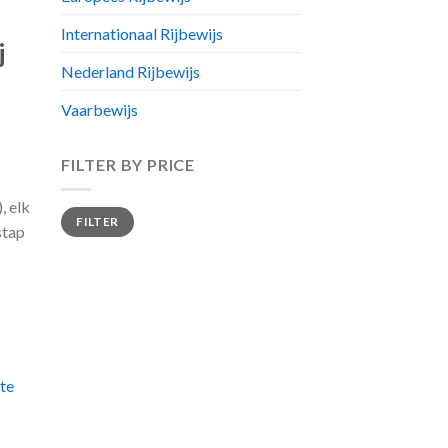
Internationaal Rijbewijs
j
Nederland Rijbewijs
Vaarbewijs
FILTER BY PRICE
), elk
Min
Max
FILTER
price
price
stap
 te