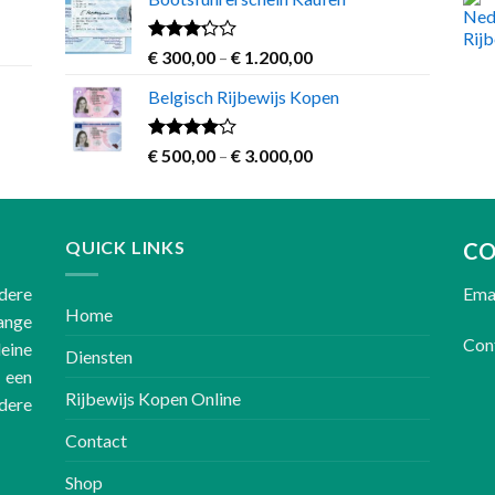
€ 600,00
through
€ 3.000,00
Rated
Price
€
300,00
–
€
1.200,00
3.00
range:
out of
Belgisch Rijbewijs Kopen
€ 300,00
5
through
€ 1.200,00
Rated
Price
€
500,00
–
€
3.000,00
3.83
out
range:
of 5
€ 500,00
through
QUICK LINKS
€ 3.000,00
CO
dere
Emai
Home
lange
Cont
leine
Diensten
 een
Rijbewijs Kopen Online
dere
Contact
Shop