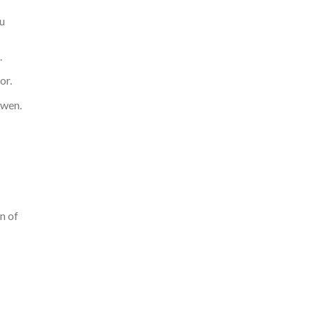
nu
.
or.
uwen.
n of