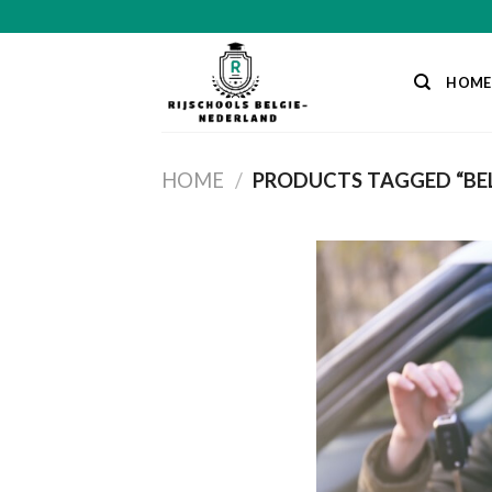
Skip
to
content
HOME
HOME
/
PRODUCTS TAGGED “BEL