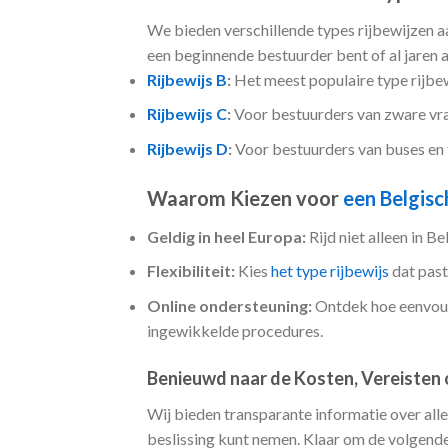
We bieden verschillende types rijbewijzen aa
een beginnende bestuurder bent of al jaren ach
Rijbewijs B
:
Het meest populaire type rijbew
Rijbewijs C
:
Voor bestuurders van zware vrac
Rijbewijs D
:
Voor bestuurders van buses en t
Waarom Kiezen voor
een Belgisc
Geldig in heel Europa:
Rijd niet alleen in B
Flexibiliteit:
Kies
het type rijbewijs
dat past 
Online ondersteuning:
Ontdek hoe eenvoud
ingewikkelde procedures.
Benieuwd naar de Kosten, Vereisten 
Wij bieden transparante informatie over all
beslissing kunt nemen. Klaar om de volgende