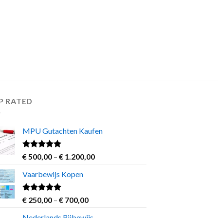
P RATED
MPU Gutachten Kaufen
Rated
5.00
Price
€
500,00
–
€
1.200,00
out of 5
range:
Vaarbewijs Kopen
€ 500,00
through
€ 1.200,00
Rated
4.63
Price
€
250,00
–
€
700,00
out of 5
range:
Nederlands Rijbewijs