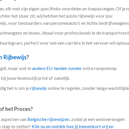
n, elk met zijn eigen specifieke voordelen en toepassingen. Of je 
ter het stuur zit, wij hebben het juiste rijbewijs voor jou:
ijs, voor bestuurders van personenauto’s en lichte bedrijfswagens
htwagens en buses, ideaal voor professionals in de transportsect
ouringcars, perfect voor wie een carrière in het vervoer wil opbo
h Rijbewijs
?
elgië, maar ook in
andere EU-landen zonder
extra rompslomp.
bij jouw levensstijl privé of zakelijk.
ig het is om je
rijbewijs
online te regelen, zonder lange wachttijde
of het Proces?
e aspecten van
Belgische rijbewijzen
, zodat je een weloverwogen
 stap te zetten?
Klik nu en ontdek hoe jij binnenkort vrij en