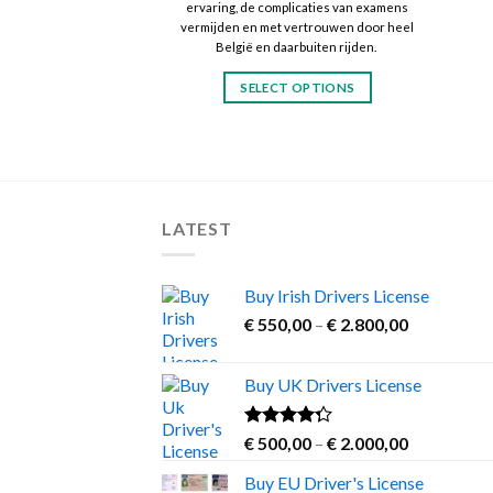
ervaring, de complicaties van examens
vermijden en met vertrouwen door heel
België en daarbuiten rijden.
SELECT OPTIONS
This
product
has
multiple
variants.
LATEST
The
options
may
Buy Irish Drivers License
be
Price
€
550,00
–
€
2.800,00
chosen
range:
on
€ 550,00
Buy UK Drivers License
through
the
€ 2.800,00
product
Rated
Price
€
500,00
–
€
2.000,00
page
4.00
out
range:
of 5
Buy EU Driver's License
€ 500,00