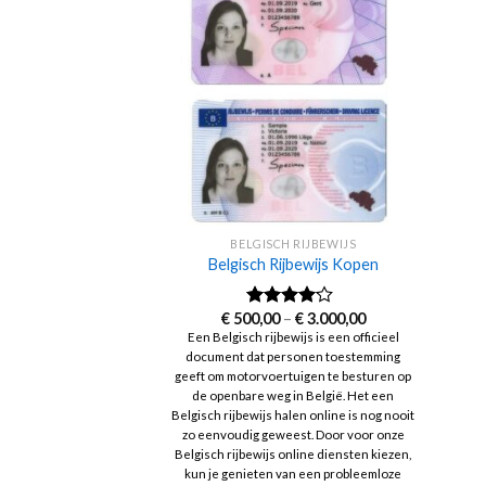
BELGISCH RIJBEWIJS
Belgisch Rijbewijs Kopen
Price
€
500,00
–
€
3.000,00
Rated
range:
3.83
out
Een Belgisch rijbewijs is een officieel
€ 500,00
of 5
document dat personen toestemming
through
€ 3.000,00
geeft om motorvoertuigen te besturen op
de openbare weg in België. Het een
Belgisch rijbewijs halen online is nog nooit
zo eenvoudig geweest. Door voor onze
Belgisch rijbewijs online diensten kiezen,
kun je genieten van een probleemloze