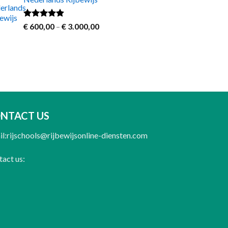
€ 250,00
through
€ 700,00
Rated
4.60
Price
€
600,00
–
€
3.000,00
out of 5
range:
€ 600,00
through
€ 3.000,00
NTACT US
l:rijschools@rijbewijsonline-diensten.com
act us: