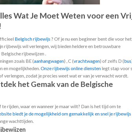
Alles Wat Je Moet Weten voor een Vri
!
fficieel
Belgisch rijbewijs
? Of je nu een beginner bent die voor het
ijn rijbewijs wil verlengen, wij bieden heldere en betrouwbare
 Belgische rijbewijzen .
nningen zoals BE (
aanhangwagen
) , C (
vrachtwagen
) of zelfs D (
bus
ten en mogelijkheden.
Onze rijbewijs online diensten
legt stap voor 
 of verlengen, zodat je precies weet wat er van je verwacht wordt.
Ontdek het Gemak van de Belgische
 te rijden, waar en wanneer je maar wilt? Dan is het tijd om te
site biedt je de mogelijkheid om gemakkelijk en snel je rijbewijs
ange wachttijden.
ijbewijzen