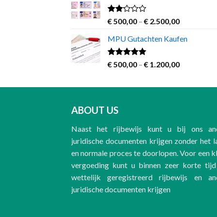
through
€ 2.000,00
Rated
Price
€
500,00
–
€
2.500,00
2.00
range:
out
MPU Gutachten Kaufen
€ 500,00
of 5
through
€ 2.500,00
Rated
5.00
Price
€
500,00
–
€
1.200,00
out of 5
range:
€ 500,00
through
€ 1.200,00
ABOUT US
Naast het rijbewijs kunt u bij ons an
juridische documenten krijgen zonder het 
en normale proces te doorlopen. Voor een k
vergoeding kunt u binnen zeer korte tijd
wettelijk geregistreerd rijbewijs en an
juridische documenten krijgen