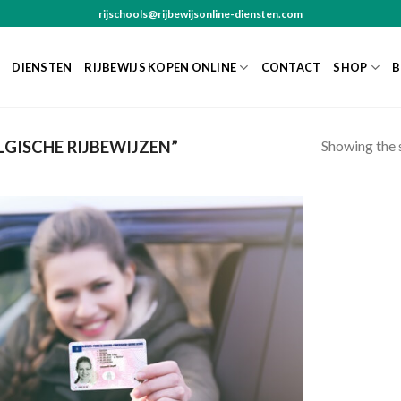
rijschools@rijbewijsonline-diensten.com
DIENSTEN
RIJBEWIJS KOPEN ONLINE
CONTACT
SHOP
B
Showing the s
GISCHE RIJBEWIJZEN”