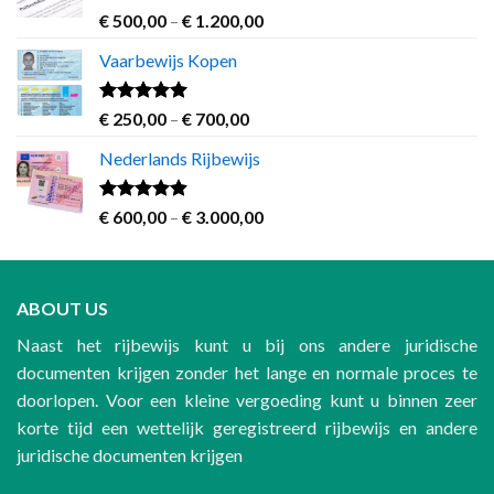
Rated
5.00
Price
€
500,00
–
€
1.200,00
out of 5
range:
Vaarbewijs Kopen
€ 500,00
through
€ 1.200,00
Rated
4.63
Price
€
250,00
–
€
700,00
out of 5
range:
Nederlands Rijbewijs
€ 250,00
through
€ 700,00
Rated
4.60
Price
€
600,00
–
€
3.000,00
out of 5
range:
€ 600,00
through
ABOUT US
€ 3.000,00
Naast het rijbewijs kunt u bij ons andere juridische
documenten krijgen zonder het lange en normale proces te
doorlopen. Voor een kleine vergoeding kunt u binnen zeer
korte tijd een wettelijk geregistreerd rijbewijs en andere
juridische documenten krijgen