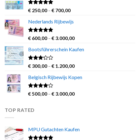
Rated
4.63
Price
€
250,00
–
€
700,00
out of 5
range:
Nederlands Rijbewijs
€ 250,00
through
€ 700,00
Rated
4.60
Price
€
600,00
–
€
3.000,00
out of 5
range:
Bootsführerschein Kaufen
€ 600,00
through
€ 3.000,00
Rated
Price
€
300,00
–
€
1.200,00
3.00
range:
out of
Belgisch Rijbewijs Kopen
€ 300,00
5
through
€ 1.200,00
Rated
Price
€
500,00
–
€
3.000,00
3.83
out
range:
of 5
€ 500,00
TOP RATED
through
€ 3.000,00
MPU Gutachten Kaufen