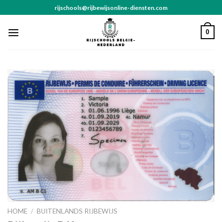
Skip
rijschools@rijbewijsonline-diensten.com
to
content
0
HOME
/
BUITENLANDS RIJBEWIJS