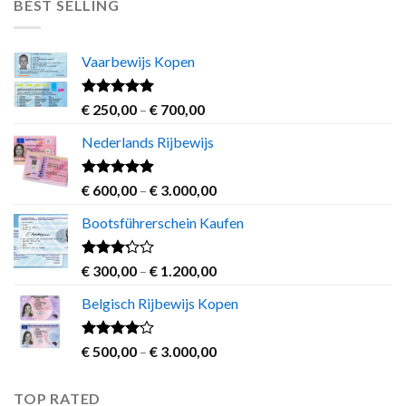
BEST SELLING
through
€ 1.200,00
Vaarbewijs Kopen
Rated
4.63
Price
€
250,00
–
€
700,00
out of 5
range:
Nederlands Rijbewijs
€ 250,00
through
€ 700,00
Rated
4.60
Price
€
600,00
–
€
3.000,00
out of 5
range:
Bootsführerschein Kaufen
€ 600,00
through
€ 3.000,00
Rated
Price
€
300,00
–
€
1.200,00
3.00
range:
out of
Belgisch Rijbewijs Kopen
€ 300,00
5
through
€ 1.200,00
Rated
Price
€
500,00
–
€
3.000,00
3.83
out
range:
of 5
€ 500,00
TOP RATED