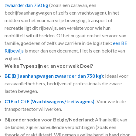
zwaarder dan 750 kg
(zoals een caravan, een
bedrijfsaanhangwagen of zelfs een vrachtwagen). In het
midden van het vuur van vrije beweging, transport of
recreatie ligt dit rijbewijs, een vereiste voor wie hun
mobiliteit wil uitbreiden. Of het nu gaat om het vervoer van
familie, goederen of zelfs uw carrière in de logistiek:
een BE
Rijbewijs
is meer dan een document. Het is een belofte van
vrijheid.
Welke Typen zijn er, en voor welk Doel?
BE (Bij aanhangwagen zwaarder dan 750 kg)
:
Ideaal voor
caravanliefhebbers, bedrijven of professionals die zware
lasten bewegen.
C1E of C+E (Vrachtwagens/treilwagens)
:
Voor wie in de
transportsector wil werken.
Bijzonderheden voor Belgie/Nederland:
Afhankelijk van
de landen, zijn er aanvullende verplichtingen (zoals een
theorie of praktijktest). Wij nemen u online hand in hand door