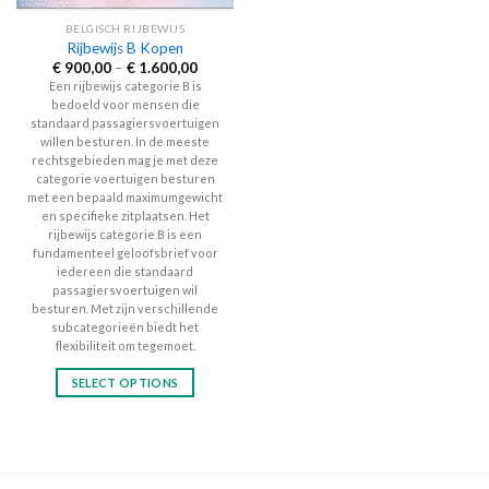
the
BELGISCH RIJBEWIJS
product
Rijbewijs B Kopen
page
Price
€
900,00
–
€
1.600,00
range:
Een rijbewijs categorie B is
€ 900,00
bedoeld voor mensen die
through
€ 1.600,00
standaard passagiersvoertuigen
willen besturen. In de meeste
rechtsgebieden mag je met deze
categorie voertuigen besturen
met een bepaald maximumgewicht
en specifieke zitplaatsen. Het
rijbewijs categorie B is een
fundamenteel geloofsbrief voor
iedereen die standaard
passagiersvoertuigen wil
besturen. Met zijn verschillende
subcategorieën biedt het
flexibiliteit om tegemoet.
SELECT OPTIONS
This
product
has
multiple