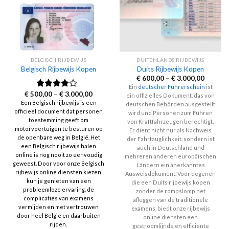
BELGISCH RIJBEWIJS
BUITENLANDS RIJBEWIJS
Belgisch Rijbewijs Kopen
Duits Rijbewijs Kopen
Price
€
600,00
–
€
3.000,00
range:
Ein
deutscher Führerschein
ist
€ 600,0
Price
€
500,00
–
€
3.000,00
Rated
ein offizielles Dokument, das von
through
range:
3.83
out
Een Belgisch rijbewijs is een
€ 3.000
deutschen Behörden ausgestellt
€ 500,00
of 5
officieel document dat personen
through
wird und Personen zum Führen
€ 3.000,00
toestemming geeft om
von Kraftfahrzeugen berechtigt.
motorvoertuigen te besturen op
Er dient nicht nur als Nachweis
de openbare weg in België. Het
der Fahrtauglichkeit, sondern ist
een Belgisch rijbewijs halen
auch in Deutschland und
online is nog nooit zo eenvoudig
mehreren anderen europäischen
geweest. Door voor onze Belgisch
Ländern ein anerkanntes
rijbewijs online diensten kiezen,
Ausweisdokument. Voor degenen
kun je genieten van een
die een Duits rijbewijs kopen
probleemloze ervaring, de
zonder de rompslomp het
complicaties van examens
afleggen van de traditionele
vermijden en met vertrouwen
examens, biedt onze rijbewijs
door heel België en daarbuiten
online diensten een
rijden.
gestroomlijnde en efficiënte