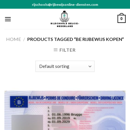
Skip
rijschools@rijbewijsonline-diensten.com
to
content
0
HOME
/
PRODUCTS TAGGED “BE RIJBEWIJS KOPEN”
FILTER