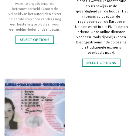
dient als wettelijke identificatie
website ongeëvenaarde
en als bewijs van de
betrouwbaarheid. Omarm de
rijvaardigheid van de houder. Het
vrijheid van het autorijden en zet
rijbewijs voldoet aan de
de eerste stap door vandaag nog
regelgeving van de Europese
een bestelling te plaatsen voor
Unie en wordt in alle EU-lidstaten
een geldig Nederlands rijbewijs.
erkend. Onze online diensten
voor een Pools rijbewijs kopen
SELECT OPTIONS
biedt gestroomlijnde oplossing
This
die traditionele examens
overbodig maakt.
product
has
SELECT OPTIONS
multiple
This
variants.
product
The
has
options
multiple
may
variants.
be
The
chosen
options
on
may
the
be
product
chosen
page
on