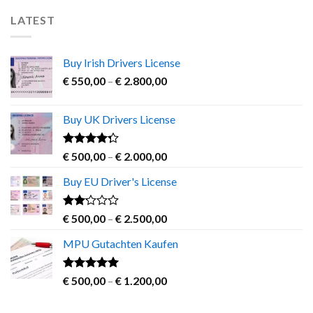
variants.
LATEST
The
options
may
Buy Irish Drivers License
be
Price
chosen
€
550,00
–
€
2.800,00
range:
on
€ 550,00
the
Buy UK Drivers License
through
product
€ 2.800,00
page
Rated
Price
€
500,00
–
€
2.000,00
4.00
out
range:
of 5
Buy EU Driver's License
€ 500,00
through
€ 2.000,00
Rated
Price
€
500,00
–
€
2.500,00
2.00
range:
out
MPU Gutachten Kaufen
€ 500,00
of 5
through
€ 2.500,00
Rated
5.00
Price
€
500,00
–
€
1.200,00
out of 5
range:
€ 500,00