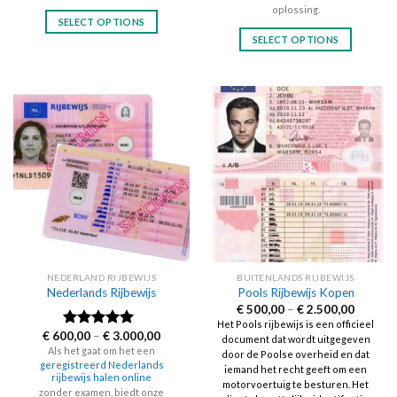
oplossing.
SELECT OPTIONS
SELECT OPTIONS
This
This
product
product
has
has
multiple
multiple
variants.
variants.
The
The
options
options
may
may
be
be
chosen
chosen
on
on
the
the
product
NEDERLAND RIJBEWIJS
BUITENLANDS RIJBEWIJS
product
page
Nederlands Rijbewijs
Pools Rijbewijs Kopen
page
Price
€
500,00
–
€
2.500,00
range:
Het Pools rijbewijs is een officieel
€ 500,0
Price
€
600,00
–
€
3.000,00
Rated
4.60
document dat wordt uitgegeven
through
range:
out of 5
Als het gaat om het een
€ 2.500
door de Poolse overheid en dat
€ 600,00
geregistreerd Nederlands
through
iemand het recht geeft om een
rijbewijs halen online
€ 3.000,00
motorvoertuig te besturen. Het
zonder examen, biedt onze