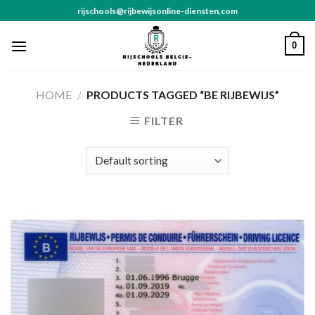
Skip
rijschools@rijbewijsonline-diensten.com
to
content
0
HOME
/
PRODUCTS TAGGED “BE RIJBEWIJS”
FILTER