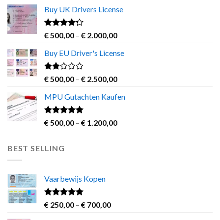
€ 550,00
the
Buy UK Drivers License
through
product
€ 2.800,00
page
Rated
Price
€
500,00
–
€
2.000,00
4.00
out
range:
of 5
Buy EU Driver's License
€ 500,00
through
€ 2.000,00
Rated
Price
€
500,00
–
€
2.500,00
2.00
range:
out
MPU Gutachten Kaufen
€ 500,00
of 5
through
€ 2.500,00
Rated
5.00
Price
€
500,00
–
€
1.200,00
out of 5
range:
€ 500,00
BEST SELLING
through
€ 1.200,00
Vaarbewijs Kopen
Rated
4.63
Price
€
250,00
–
€
700,00
out of 5
range: