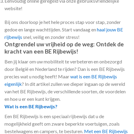
Eenvoudig online geregeld via onze gebruiksvriendelijke
website!
Bij ons doorloop je het hele proces stap voor stap, zonder
gedoe en lange wachttijden. Start vandaag en
haal jouw BE
rijbewijs
snel, veilig en zonder stress!
Ontgrendel uw vrijheid op de weg: Ontdek de
kracht van een BE Rijbewijs!
Ben jij klaar om uw mobiliteit te verbeteren en onbezorgd
door België en Nederland te rijden? Dan is een BE Rijbewijs
precies wat u nodig heeft! Maar
wat is een BE Rijbewijs
eigenlijk
? In dit artikel zullen we dieper ingaan op de wereld
van het BE Rijbewijs, de verschillende soorten, de voordelen
en hoe u er een kunt krijgen.
Wat is een BE Rijbewijs?
Een BE Rijbewijs is een speciaal rijbewijs dat u de
mogelijkheid geeft om zware beperkte voertuigen, zoals
bestelwagens en campers, te besturen.
Met een BE Rijbewijs