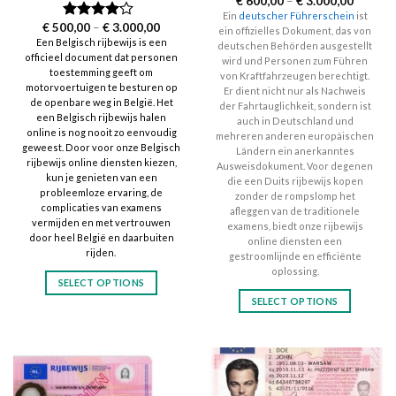
€
600,00
–
€
3.000,00
range:
Ein
deutscher Führerschein
ist
€ 600,0
Price
€
500,00
–
€
3.000,00
Rated
ein offizielles Dokument, das von
through
range:
3.83
out
Een Belgisch rijbewijs is een
€ 3.000
deutschen Behörden ausgestellt
€ 500,00
of 5
officieel document dat personen
through
wird und Personen zum Führen
€ 3.000,00
toestemming geeft om
von Kraftfahrzeugen berechtigt.
motorvoertuigen te besturen op
Er dient nicht nur als Nachweis
de openbare weg in België. Het
der Fahrtauglichkeit, sondern ist
een Belgisch rijbewijs halen
auch in Deutschland und
online is nog nooit zo eenvoudig
mehreren anderen europäischen
geweest. Door voor onze Belgisch
Ländern ein anerkanntes
rijbewijs online diensten kiezen,
Ausweisdokument. Voor degenen
kun je genieten van een
die een Duits rijbewijs kopen
probleemloze ervaring, de
zonder de rompslomp het
complicaties van examens
afleggen van de traditionele
vermijden en met vertrouwen
examens, biedt onze rijbewijs
door heel België en daarbuiten
online diensten een
rijden.
gestroomlijnde en efficiënte
oplossing.
SELECT OPTIONS
SELECT OPTIONS
This
This
product
product
has
has
multiple
multiple
variants.
variants.
The