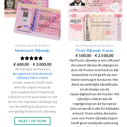
The
options
options
may
may
be
be
chosen
chosen
on
on
the
the
product
NEDERLAND RIJBEWIJS
BUITENLANDS RIJBEWIJS
product
page
Nederlands Rijbewijs
Pools Rijbewijs Kopen
page
Price
€
500,00
–
€
2.500,00
range:
Het Pools rijbewijs is een officieel
€ 500,0
Price
€
600,00
–
€
3.000,00
Rated
4.60
document dat wordt uitgegeven
through
range:
out of 5
Als het gaat om het een
€ 2.500
door de Poolse overheid en dat
€ 600,00
geregistreerd Nederlands
through
iemand het recht geeft om een
rijbewijs halen online
€ 3.000,00
motorvoertuig te besturen. Het
zonder examen, biedt onze
dient als wettelijke identificatie
website ongeëvenaarde
en als bewijs van de
betrouwbaarheid. Omarm de
rijvaardigheid van de houder. Het
vrijheid van het autorijden en zet
rijbewijs voldoet aan de
de eerste stap door vandaag nog
regelgeving van de Europese
een bestelling te plaatsen voor
Unie en wordt in alle EU-lidstaten
een geldig Nederlands rijbewijs.
erkend. Onze online diensten
voor een Pools rijbewijs kopen
SELECT OPTIONS
biedt gestroomlijnde oplossing