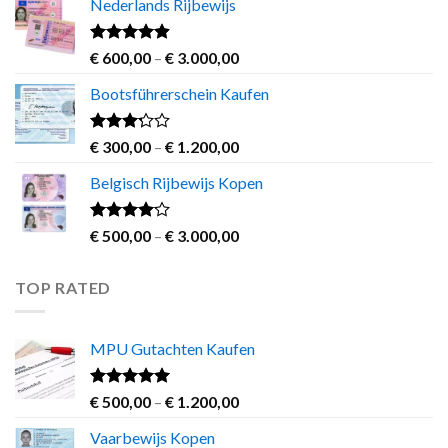
Nederlands Rijbewijs
€ 250,00
through
€ 700,00
Rated
4.60
Price
€
600,00
–
€
3.000,00
out of 5
range:
Bootsführerschein Kaufen
€ 600,00
through
€ 3.000,00
Rated
Price
€
300,00
–
€
1.200,00
3.00
range:
out of
Belgisch Rijbewijs Kopen
€ 300,00
5
through
€ 1.200,00
Rated
Price
€
500,00
–
€
3.000,00
3.83
out
range:
of 5
€ 500,00
TOP RATED
through
€ 3.000,00
MPU Gutachten Kaufen
Rated
5.00
Price
€
500,00
–
€
1.200,00
out of 5
range:
Vaarbewijs Kopen
€ 500,00