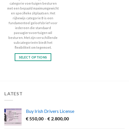
categorie voertuigen besturen
met een bepaald maximumgewicht
en specifieke zitplaatsen. Het
rijbewijs categorie B is een
fundamenteel geloofsbrief voor
iedereen die standaard
passagiersvoertuigen wil
besturen. Met zijn verschillende
subcategorieën biedt het
flexibiliteit om tegemoet.
SELECT OPTIONS
This
product
has
multiple
variants.
LATEST
The
options
may
Buy Irish Drivers License
be
Price
chosen
€
550,00
–
€
2.800,00
range:
on