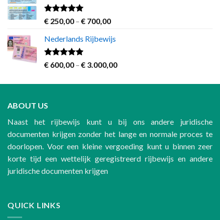
through
€ 1.200,00
Rated
4.63
Price
€
250,00
–
€
700,00
out of 5
range:
Nederlands Rijbewijs
€ 250,00
through
€ 700,00
Rated
4.60
Price
€
600,00
–
€
3.000,00
out of 5
range:
€ 600,00
through
ABOUT US
€ 3.000,00
Naast het rijbewijs kunt u bij ons andere juridische
documenten krijgen zonder het lange en normale proces te
doorlopen. Voor een kleine vergoeding kunt u binnen zeer
korte tijd een wettelijk geregistreerd rijbewijs en andere
juridische documenten krijgen
QUICK LINKS