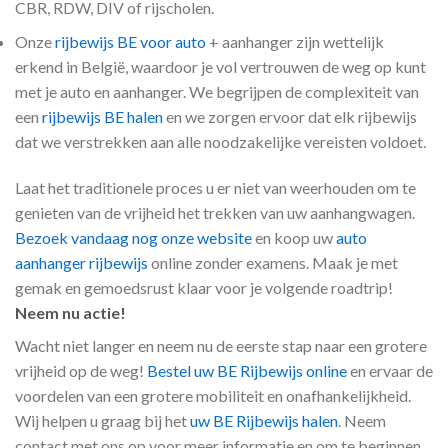
CBR, RDW, DIV of rijscholen.
Onze
rijbewijs BE voor auto
+ aanhanger zijn wettelijk
erkend in België, waardoor je vol vertrouwen de weg op kunt
met je auto en aanhanger. We begrijpen de complexiteit van
een
rijbewijs BE halen
en we zorgen ervoor dat elk rijbewijs
dat we verstrekken aan alle noodzakelijke vereisten voldoet.
Laat het traditionele proces u er niet van weerhouden om te
genieten van de vrijheid het trekken van uw aanhangwagen.
Bezoek vandaag nog onze website
en koop uw
auto
aanhanger rijbewijs
online zonder examens. Maak je met
gemak en gemoedsrust klaar voor je volgende roadtrip!
Neem nu actie!
Wacht niet langer en neem nu de eerste stap naar een grotere
vrijheid op de weg!
Bestel uw BE Rijbewijs online
en ervaar de
voordelen van een grotere mobiliteit en onafhankelijkheid.
Wij helpen u graag bij het
uw BE Rijbewijs halen
. Neem
contact met ons op voor meer informatie en om te beginnen