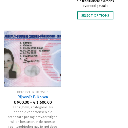
This
die traditionele examens
overbodig maakt.
product
has
SELECT OPTIONS
multiple
This
variants.
product
The
has
options
multiple
may
variants.
be
The
chosen
options
on
may
the
be
product
chosen
page
on
the
BELGISCH RIJBEWIJS
product
Rijbewijs B Kopen
page
Price
€
900,00
–
€
1.600,00
range:
Een rijbewijs categorie B is
€ 900,00
bedoeld voor mensen die
through
€ 1.600,00
standaard passagiersvoertuigen
willen besturen. In de meeste
rechtsgebieden mag je met deze