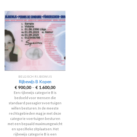
This
The
product
options
has
may
multiple
be
variants.
chosen
The
on
options
the
may
product
be
page
chosen
on
the
BELGISCH RIJBEWIJS
product
Rijbewijs B Kopen
page
Price
€
900,00
–
€
1.600,00
range:
Een rijbewijs categorie B is
€ 900,00
bedoeld voor mensen die
through
€ 1.600,00
standaard passagiersvoertuigen
willen besturen. In de meeste
rechtsgebieden mag je met deze
categorie voertuigen besturen
met een bepaald maximumgewicht
en specifieke zitplaatsen. Het
rijbewijs categorie B is een