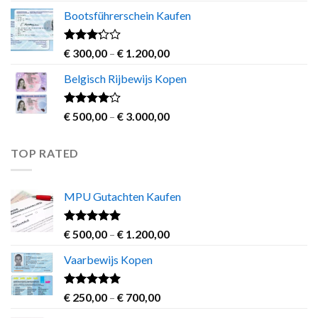
range:
Bootsführerschein Kaufen
€ 600,00
through
€ 3.000,00
Rated
Price
€
300,00
–
€
1.200,00
3.00
range:
out of
Belgisch Rijbewijs Kopen
€ 300,00
5
through
€ 1.200,00
Rated
Price
€
500,00
–
€
3.000,00
3.83
out
range:
of 5
€ 500,00
TOP RATED
through
€ 3.000,00
MPU Gutachten Kaufen
Rated
5.00
Price
€
500,00
–
€
1.200,00
out of 5
range:
Vaarbewijs Kopen
€ 500,00
through
€ 1.200,00
Rated
4.63
Price
€
250,00
–
€
700,00
out of 5
range: