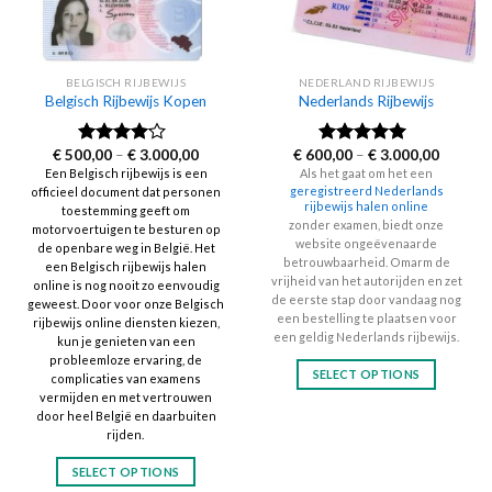
BELGISCH RIJBEWIJS
NEDERLAND RIJBEWIJS
Belgisch Rijbewijs Kopen
Nederlands Rijbewijs
Price
Price
€
500,00
–
€
3.000,00
€
600,00
–
€
3.000,00
Rated
Rated
4.60
range:
range:
3.83
out
out of 5
Een Belgisch rijbewijs is een
Als het gaat om het een
€ 500,00
€ 600,0
of 5
geregistreerd Nederlands
officieel document dat personen
through
through
rijbewijs halen online
€ 3.000,00
€ 3.000
toestemming geeft om
zonder examen, biedt onze
motorvoertuigen te besturen op
website ongeëvenaarde
de openbare weg in België. Het
betrouwbaarheid. Omarm de
een Belgisch rijbewijs halen
vrijheid van het autorijden en zet
online is nog nooit zo eenvoudig
de eerste stap door vandaag nog
geweest. Door voor onze Belgisch
een bestelling te plaatsen voor
rijbewijs online diensten kiezen,
een geldig Nederlands rijbewijs.
kun je genieten van een
probleemloze ervaring, de
SELECT OPTIONS
complicaties van examens
vermijden en met vertrouwen
This
door heel België en daarbuiten
product
rijden.
has
multiple
SELECT OPTIONS
variants.