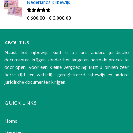
Nederlands Rijbewijs
€ 250,00
through
€ 700,00
Rated
4.60
Price
€
600,00
–
€
3.000,00
out of 5
range:
€ 600,00
through
ABOUT US
€ 3.000,00
Naast het rijbewijs kunt u bij ons andere juridische
documenten krijgen zonder het lange en normale proces te
doorlopen. Voor een kleine vergoeding kunt u binnen zeer
korte tijd een wettelijk geregistreerd rijbewijs en andere
juridische documenten krijgen
QUICK LINKS
Home
Diensten