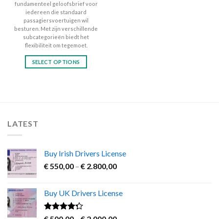
fundamenteel geloofsbrief voor
iedereen die standaard
passagiersvoertuigen wil
besturen. Met zijn verschillende
subcategorieën biedt het
flexibiliteit om tegemoet.
SELECT OPTIONS
This
product
has
multiple
variants.
LATEST
The
options
may
Buy Irish Drivers License
be
Price
chosen
€
550,00
–
€
2.800,00
range:
on
€ 550,00
the
Buy UK Drivers License
through
product
€ 2.800,00
page
Rated
Price
€
500,00
–
€
2.000,00