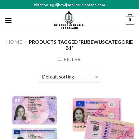
Skip
rijschools@rijbewijsonline-diensten.com
to
content
0
HOME
/
PRODUCTS TAGGED “RIJBEWIJSCATEGORIE
B1”
FILTER