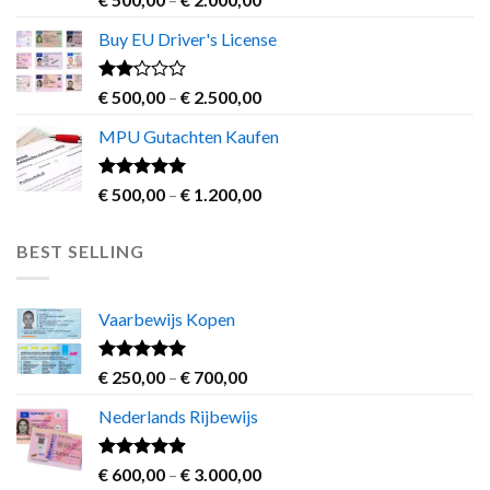
4.00
out
range:
of 5
Buy EU Driver's License
€ 500,00
through
€ 2.000,00
Rated
Price
€
500,00
–
€
2.500,00
2.00
range:
out
MPU Gutachten Kaufen
€ 500,00
of 5
through
€ 2.500,00
Rated
5.00
Price
€
500,00
–
€
1.200,00
out of 5
range:
€ 500,00
BEST SELLING
through
€ 1.200,00
Vaarbewijs Kopen
Rated
4.63
Price
€
250,00
–
€
700,00
out of 5
range:
Nederlands Rijbewijs
€ 250,00
through
€ 700,00
Rated
4.60
Price
€
600,00
–
€
3.000,00
out of 5