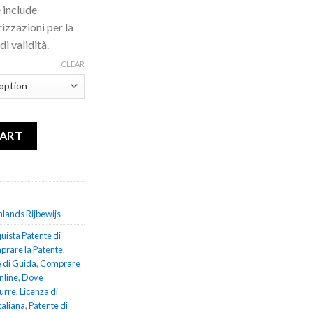
 include
rizzazioni per la
di validità.
CLEAR
ntity
CART
nlands Rijbewijs
uista Patente di
rare la Patente
,
 di Guida
,
Comprare
nline
,
Dove
urre
,
Licenza di
taliana
,
Patente di