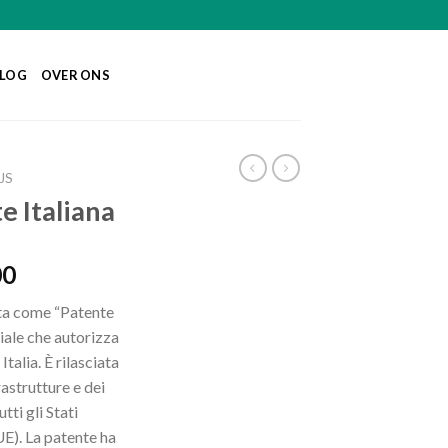
LOG
OVER ONS
JS
 Italiana
Price
00
range:
ota come “Patente
€ 500,00
iale che autorizza
through
Italia. È rilasciata
€ 1.800,00
rastrutture e dei
tti gli Stati
E). La patente ha