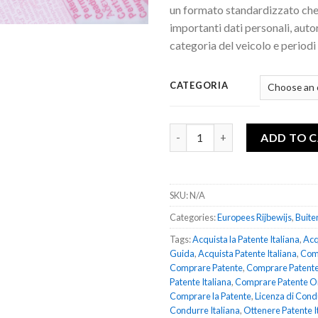
un formato standardizzato che
importanti dati personali, auto
categoria del veicolo e periodi 
CATEGORIA
Comprare Patente Italiana qua
ADD TO 
SKU:
N/A
Categories:
Europees Rijbewijs
,
Buite
Tags:
Acquista la Patente Italiana
,
Acq
Guida
,
Acquista Patente Italiana
,
Comp
Comprare Patente
,
Comprare Patente
Patente Italiana
,
Comprare Patente O
Comprare la Patente
,
Licenza di Cond
Condurre Italiana
,
Ottenere Patente I