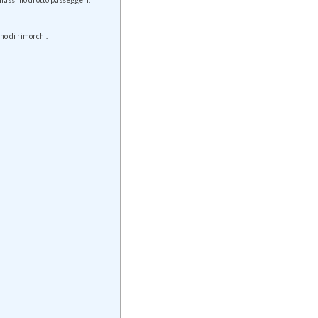
 massimo di otto passeggeri.
no di rimorchi.