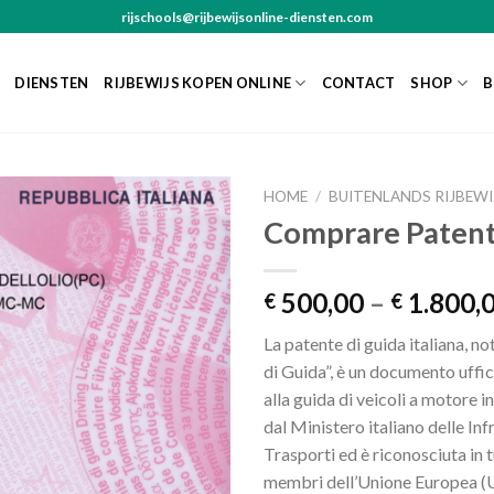
rijschools@rijbewijsonline-diensten.com
DIENSTEN
RIJBEWIJS KOPEN ONLINE
CONTACT
SHOP
B
HOME
/
BUITENLANDS RIJBEWI
Comprare Patente
500,00
–
1.800,
€
€
La patente di guida italiana, n
di Guida”, è un documento uffic
alla guida di veicoli a motore in 
dal Ministero italiano delle Inf
Trasporti ed è riconosciuta in tu
membri dell’Unione Europea (U