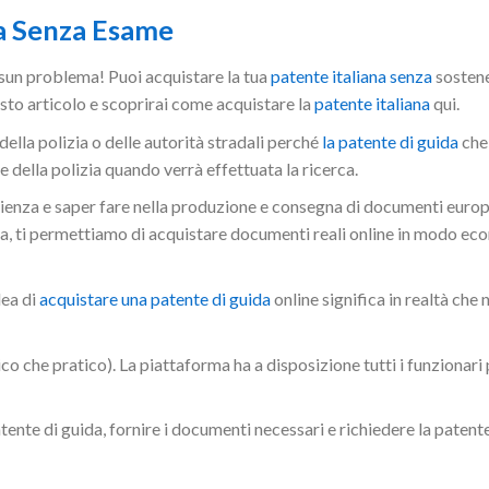
a Senza Esame
ssun problema! Puoi acquistare la tua
patente italiana senza
sostene
sto articolo e scoprirai come acquistare la
patente italiana
qui.
lla polizia o delle autorità stradali perché
la patente di guida
che 
 della polizia quando verrà effettuata la ricerca.
enza e saper fare nella produzione e consegna di documenti europe
tiva, ti permettiamo di acquistare documenti reali online in modo e
dea di
acquistare una patente di guida
online significa in realtà che
o che pratico). La piattaforma ha a disposizione tutti i funzionari 
tente di guida, fornire i documenti necessari e richiedere la patent