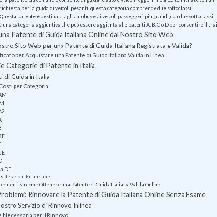
è la patente più comune e consente di guidare auto e veicoli leggeri fino a 3,5 tonnellate con un
richiesta per la guida di veicoli pesanti, questa categoria comprende due sottoclassi
Questa patente è destinata agli autobus e ai veicoli passeggeri più grandi, con due sottoclassi
è una categoria aggiuntiva che può essere aggiunta alle patenti A, B, C o D per consentire il trai
 una Patente di Guida Italiana Online dal Nostro Sito Web
stro Sito Web per una Patente di Guida Italiana Registrata e Valida?
icato per Acquistare una Patente di Guida Italiana Valida in Linea
ie Categorie di Patente in Italia
 di Guida in Italia
 Costi per Categoria
 AM
 A1
 A2
A
B
 BE
C
 CE
 D
ia DE
nsiderazioni Finanziarie
quenti su come Ottenere una Patente di Guida Italiana Valida Online
oblemi: Rinnovare la Patente di Guida Italiana Online Senza Esame
Nostro Servizio di Rinnovo Inlinea
Necessaria per il Rinnovo