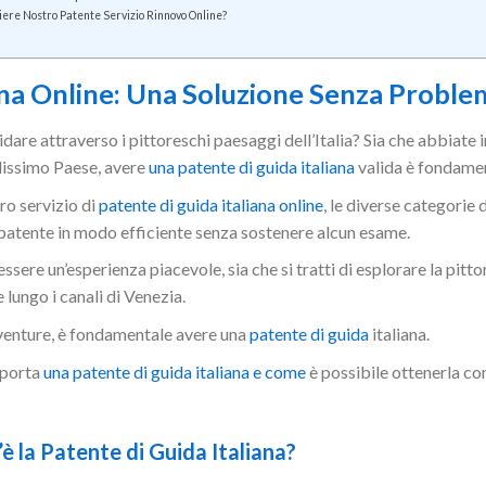
iere Nostro Patente Servizio Rinnovo Online?
ana Online: Una Soluzione Senza Proble
are attraverso i pittoreschi paesaggi dell’Italia? Sia che abbiate in
llissimo Paese, avere
una patente di guida italiana
valida è fondamen
ro servizio di
patente di guida italiana online
, le diverse categorie d
 patente in modo efficiente senza sostenere alcun esame.
ssere un’esperienza piacevole, sia che si tratti di esplorare la pitto
 lungo i canali di Venezia.
venture, è fondamentale avere una
patente di guida
italiana.
mporta
una patente di guida italiana e come
è possibile ottenerla co
 la Patente di Guida Italiana?