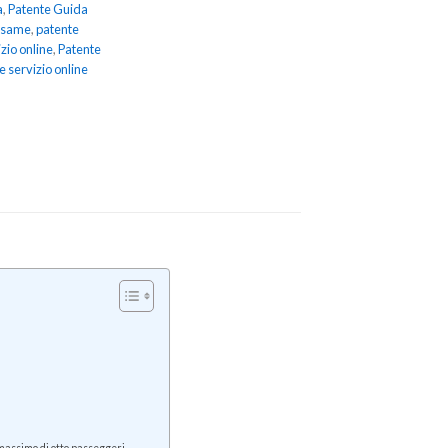
a
,
Patente Guida
 Esame
,
patente
izio online
,
Patente
e servizio online