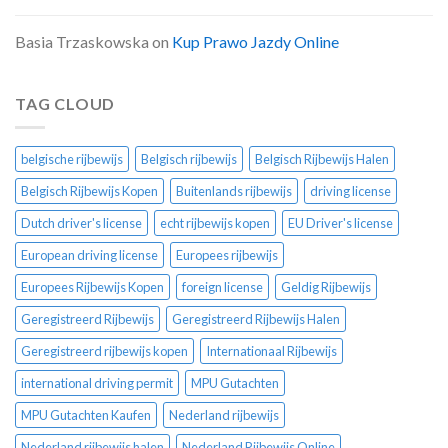
Basia Trzaskowska
on
Kup Prawo Jazdy Online
TAG CLOUD
belgische rijbewijs
Belgisch rijbewijs
Belgisch Rijbewijs Halen
Belgisch Rijbewijs Kopen
Buitenlands rijbewijs
driving license
Dutch driver's license
echt rijbewijs kopen
EU Driver's license
European driving license
Europees rijbewijs
Europees Rijbewijs Kopen
foreign license
Geldig Rijbewijs
Geregistreerd Rijbewijs
Geregistreerd Rijbewijs Halen
Geregistreerd rijbewijs kopen
Internationaal Rijbewijs
international driving permit
MPU Gutachten
MPU Gutachten Kaufen
Nederland rijbewijs
Nederland rijbewijs halen
Nederland Rijbewijs Online