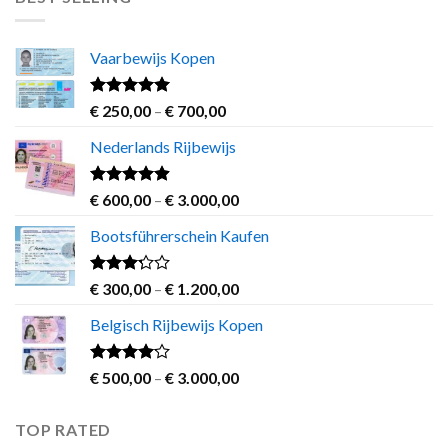
through
€ 1.200,00
Vaarbewijs Kopen
Rated
4.63
Price
€
250,00
–
€
700,00
out of 5
range:
Nederlands Rijbewijs
€ 250,00
through
€ 700,00
Rated
4.60
Price
€
600,00
–
€
3.000,00
out of 5
range:
Bootsführerschein Kaufen
€ 600,00
through
€ 3.000,00
Rated
Price
€
300,00
–
€
1.200,00
3.00
range:
out of
Belgisch Rijbewijs Kopen
€ 300,00
5
through
€ 1.200,00
Rated
Price
€
500,00
–
€
3.000,00
3.83
out
range:
of 5
€ 500,00
TOP RATED
through