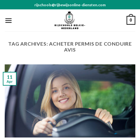
Skip
rijschools@rijbewijsonline-diensten.com
to
content
0
TAG ARCHIVES:
ACHETER PERMIS DE CONDUIRE
AVIS
11
Apr