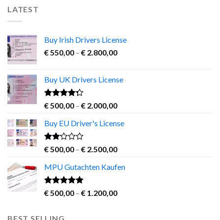
LATEST
Buy Irish Drivers License
Price
€
550,00
–
€
2.800,00
range:
€ 550,00
Buy UK Drivers License
through
€ 2.800,00
Rated
Price
€
500,00
–
€
2.000,00
4.00
out
range:
of 5
Buy EU Driver's License
€ 500,00
through
€ 2.000,00
Rated
Price
€
500,00
–
€
2.500,00
2.00
range:
out
MPU Gutachten Kaufen
€ 500,00
of 5
through
€ 2.500,00
Rated
5.00
Price
€
500,00
–
€
1.200,00
out of 5
range:
€ 500,00
BEST SELLING