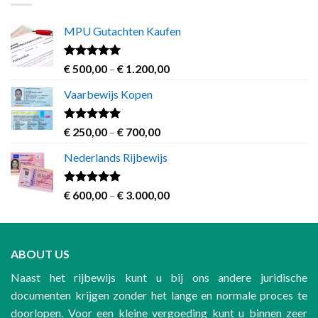
€ 3.000,00
MPU Gutachten Kaufen
Rated
5.00
Price
€
500,00
–
€
1.200,00
out of 5
range:
Vaarbewijs Kopen
€ 500,00
through
€ 1.200,00
Rated
4.63
Price
€
250,00
–
€
700,00
out of 5
range:
Nederlands Rijbewijs
€ 250,00
through
€ 700,00
Rated
4.60
Price
€
600,00
–
€
3.000,00
out of 5
range:
€ 600,00
through
ABOUT US
€ 3.000,00
Naast het rijbewijs kunt u bij ons andere juridische
documenten krijgen zonder het lange en normale proces te
doorlopen. Voor een kleine vergoeding kunt u binnen zeer