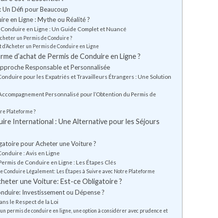
 : Un Défi pour Beaucoup
re en Ligne : Mythe ou Réalité ?
 Conduire en Ligne : Un Guide Complet et Nuancé
’Acheter un Permis de Conduire ?
t d’Acheter un Permis de Conduire en Ligne
me d’achat de Permis de Conduire en Ligne ?
Approche Responsable et Personnalisée
onduire pour les Expatriés et Travailleurs Étrangers : Une Solution
 Accompagnement Personnalisé pour l’Obtention du Permis de
re Plateforme ?
re International : Une Alternative pour les Séjours
atoire pour Acheter une Voiture ?
onduire : Avis en Ligne
ermis de Conduire en Ligne : Les Étapes Clés
e Conduire Légalement: Les Étapes à Suivre avec Notre Plateforme
eter une Voiture: Est-ce Obligatoire ?
onduire: Investissement ou Dépense ?
ans le Respect de la Loi
un permis de conduire en ligne, une option à considérer avec prudence et