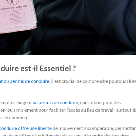
uire est-il Essentiel ?
at du permis de conduire
, il est crucial de comprendre pourquoi il es
mplois exigent
un permis de conduire
, que ce soit pour des
n, ou simplement pour faciliter l’accès au lieu de travail, surtout 
rts en commun.
conduire offre une liberté
de mouvement incomparable, permetta
, ou de profiter d’activités de loisirs sans dépendre des horaires