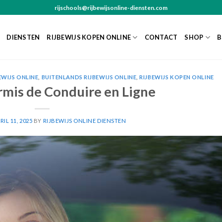
rijschools@rijbewijsonline-diensten.com
DIENSTEN
RIJBEWIJS KOPEN ONLINE
CONTACT
SHOP
B
EWIJS ONLINE
,
BUITENLANDS RIJBEWIJS ONLINE
,
RIJBEWIJS KOPEN ONLINE
rmis de Conduire en Ligne
RIL 11, 2025
BY
RIJBEWIJS ONLINE DIENSTEN