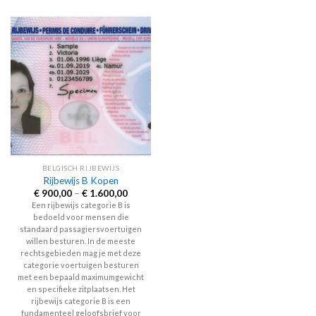
The
product
options
has
may
multiple
be
variants.
chosen
The
on
options
the
may
product
be
page
chosen
on
the
BELGISCH RIJBEWIJS
product
Rijbewijs B Kopen
page
Price
€
900,00
–
€
1.600,00
range:
Een rijbewijs categorie B is
€ 900,00
bedoeld voor mensen die
through
€ 1.600,00
standaard passagiersvoertuigen
willen besturen. In de meeste
rechtsgebieden mag je met deze
categorie voertuigen besturen
met een bepaald maximumgewicht
en specifieke zitplaatsen. Het
rijbewijs categorie B is een
fundamenteel geloofsbrief voor