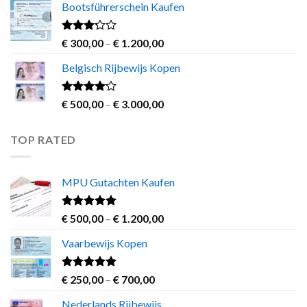
Bootsführerschein Kaufen
€ 600,00
through
€ 3.000,00
Rated
Price
€
300,00
–
€
1.200,00
3.00
range:
out of
Belgisch Rijbewijs Kopen
€ 300,00
5
through
€ 1.200,00
Rated
Price
€
500,00
–
€
3.000,00
3.83
out
range:
of 5
€ 500,00
TOP RATED
through
€ 3.000,00
MPU Gutachten Kaufen
Rated
5.00
Price
€
500,00
–
€
1.200,00
out of 5
range:
Vaarbewijs Kopen
€ 500,00
through
€ 1.200,00
Rated
4.63
Price
€
250,00
–
€
700,00
out of 5
range:
Nederlands Rijbewijs