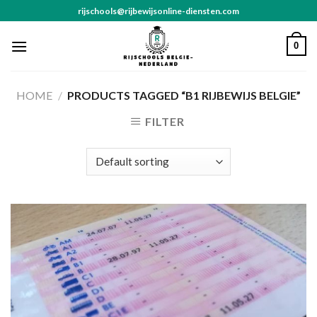
Skip
rijschools@rijbewijsonline-diensten.com
to
content
0
HOME
/
PRODUCTS TAGGED “B1 RIJBEWIJS BELGIE”
FILTER