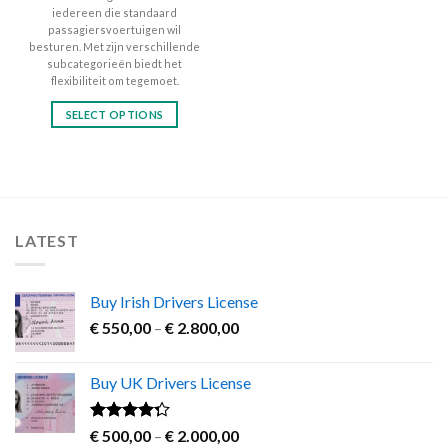
iedereen die standaard
passagiersvoertuigen wil
besturen. Met zijn verschillende
subcategorieën biedt het
flexibiliteit om tegemoet.
SELECT OPTIONS
This
product
has
multiple
variants.
LATEST
The
options
may
Buy Irish Drivers License
be
Price
chosen
€
550,00
–
€
2.800,00
range:
on
€ 550,00
the
Buy UK Drivers License
through
product
€ 2.800,00
page
Rated
Price
€
500,00
–
€
2.000,00