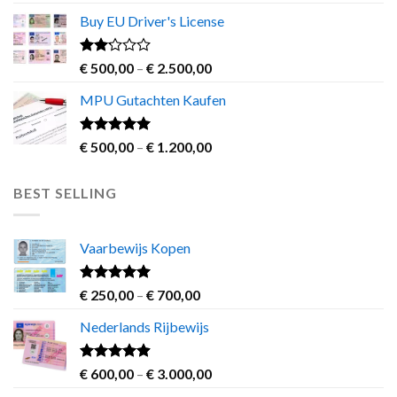
4.00
out
range:
of 5
Buy EU Driver's License
€ 500,00
through
€ 2.000,00
Rated
Price
€
500,00
–
€
2.500,00
2.00
range:
out
MPU Gutachten Kaufen
€ 500,00
of 5
through
€ 2.500,00
Rated
5.00
Price
€
500,00
–
€
1.200,00
out of 5
range:
€ 500,00
BEST SELLING
through
€ 1.200,00
Vaarbewijs Kopen
Rated
4.63
Price
€
250,00
–
€
700,00
out of 5
range:
Nederlands Rijbewijs
€ 250,00
through
€ 700,00
Rated
4.60
Price
€
600,00
–
€
3.000,00
out of 5
range: