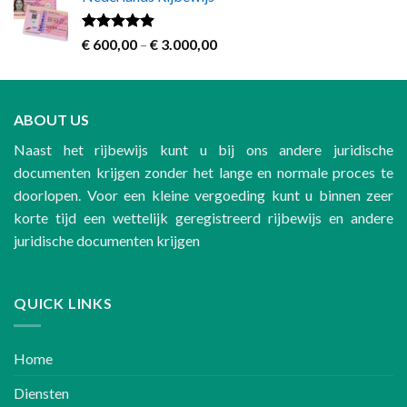
€ 250,00
through
€ 700,00
Rated
4.60
Price
€
600,00
–
€
3.000,00
out of 5
range:
€ 600,00
through
ABOUT US
€ 3.000,00
Naast het rijbewijs kunt u bij ons andere juridische
documenten krijgen zonder het lange en normale proces te
doorlopen. Voor een kleine vergoeding kunt u binnen zeer
korte tijd een wettelijk geregistreerd rijbewijs en andere
juridische documenten krijgen
QUICK LINKS
Home
Diensten