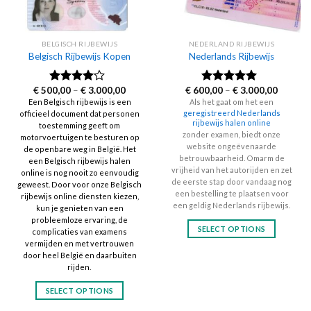
BELGISCH RIJBEWIJS
NEDERLAND RIJBEWIJS
Belgisch Rijbewijs Kopen
Nederlands Rijbewijs
Price
Price
€
500,00
–
€
3.000,00
€
600,00
–
€
3.000,00
Rated
Rated
4.60
range:
range:
3.83
out
out of 5
Een Belgisch rijbewijs is een
Als het gaat om het een
€ 500,00
€ 600,0
of 5
geregistreerd Nederlands
officieel document dat personen
through
through
rijbewijs halen online
€ 3.000,00
€ 3.000
toestemming geeft om
zonder examen, biedt onze
motorvoertuigen te besturen op
website ongeëvenaarde
de openbare weg in België. Het
betrouwbaarheid. Omarm de
een Belgisch rijbewijs halen
vrijheid van het autorijden en zet
online is nog nooit zo eenvoudig
de eerste stap door vandaag nog
geweest. Door voor onze Belgisch
een bestelling te plaatsen voor
rijbewijs online diensten kiezen,
een geldig Nederlands rijbewijs.
kun je genieten van een
probleemloze ervaring, de
SELECT OPTIONS
complicaties van examens
vermijden en met vertrouwen
This
door heel België en daarbuiten
product
rijden.
has
multiple
SELECT OPTIONS
variants.
This