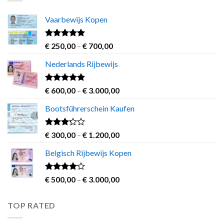
€ 1.200,00
Vaarbewijs Kopen
Rated
4.63
Price
€
250,00
–
€
700,00
out of 5
range:
Nederlands Rijbewijs
€ 250,00
through
€ 700,00
Rated
4.60
Price
€
600,00
–
€
3.000,00
out of 5
range:
Bootsführerschein Kaufen
€ 600,00
through
€ 3.000,00
Rated
Price
€
300,00
–
€
1.200,00
3.00
range:
out of
Belgisch Rijbewijs Kopen
€ 300,00
5
through
€ 1.200,00
Rated
Price
€
500,00
–
€
3.000,00
3.83
out
range:
of 5
€ 500,00
TOP RATED
through
€ 3.000,00