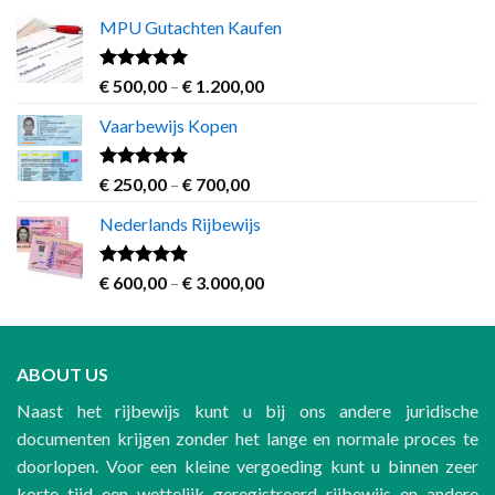
MPU Gutachten Kaufen
Rated
5.00
Price
€
500,00
–
€
1.200,00
out of 5
range:
Vaarbewijs Kopen
€ 500,00
through
€ 1.200,00
Rated
4.63
Price
€
250,00
–
€
700,00
out of 5
range:
Nederlands Rijbewijs
€ 250,00
through
€ 700,00
Rated
4.60
Price
€
600,00
–
€
3.000,00
out of 5
range:
€ 600,00
through
ABOUT US
€ 3.000,00
Naast het rijbewijs kunt u bij ons andere juridische
documenten krijgen zonder het lange en normale proces te
doorlopen. Voor een kleine vergoeding kunt u binnen zeer
korte tijd een wettelijk geregistreerd rijbewijs en andere