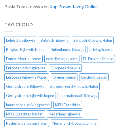
Basia Trzaskowska
on
Kup Prawo Jazdy Online
TAG CLOUD
belgische rijbewijs
Belgisch rijbewijs
Belgisch Rijbewijs Halen
Belgisch Rijbewijs Kopen
Buitenlands rijbewijs
driving license
Dutch driver's license
echt rijbewijs kopen
EU Driver's license
European driving license
Europees rijbewijs
Europees Rijbewijs Kopen
foreign license
Geldig Rijbewijs
Geregistreerd Rijbewijs
Geregistreerd Rijbewijs Halen
Geregistreerd rijbewijs kopen
Internationaal Rijbewijs
international driving permit
MPU Gutachten
MPU Gutachten Kaufen
Nederland rijbewijs
Nederland rijbewijs halen
Nederland Rijbewijs Online