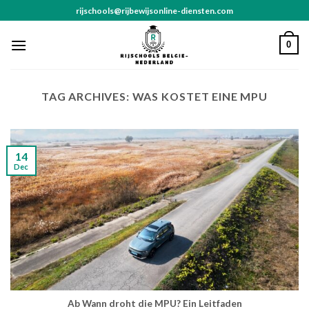
Skip
rijschools@rijbewijsonline-diensten.com
to
content
0
TAG ARCHIVES:
WAS KOSTET EINE MPU
14
Dec
Ab Wann droht die MPU? Ein Leitfaden