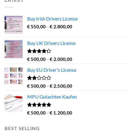
Buy Irish Drivers License
Price
€
550,00
–
€
2.800,00
range:
€ 550,00
Buy UK Drivers License
through
€ 2.800,00
Rated
Price
€
500,00
–
€
2.000,00
4.00
out
range:
of 5
Buy EU Driver's License
€ 500,00
through
€ 2.000,00
Rated
Price
€
500,00
–
€
2.500,00
2.00
range:
out
MPU Gutachten Kaufen
€ 500,00
of 5
through
€ 2.500,00
Rated
5.00
Price
€
500,00
–
€
1.200,00
out of 5
range:
€ 500,00
BEST SELLING
through