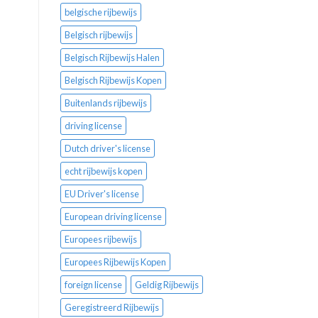
belgische rijbewijs
Belgisch rijbewijs
Belgisch Rijbewijs Halen
Belgisch Rijbewijs Kopen
Buitenlands rijbewijs
driving license
Dutch driver's license
echt rijbewijs kopen
EU Driver's license
European driving license
Europees rijbewijs
Europees Rijbewijs Kopen
foreign license
Geldig Rijbewijs
Geregistreerd Rijbewijs