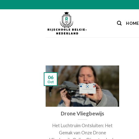
Skip
to
content
HOME
06
Oct
Drone Vliegbewijs
Het Luchtruim Ontsluiten: Het
Gemak van Onze Drone