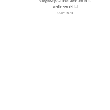
Vliegbewijs Online Diensten In de
snelle wereld [...]
1 COMMENT