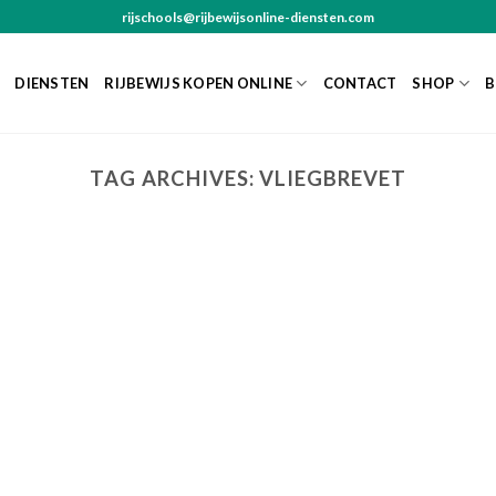
rijschools@rijbewijsonline-diensten.com
DIENSTEN
RIJBEWIJS KOPEN ONLINE
CONTACT
SHOP
B
TAG ARCHIVES:
VLIEGBREVET