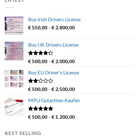
Buy Irish Drivers License
Price
€
550,00
–
€
2.800,00
range:
€ 550,00
Buy UK Drivers License
through
€ 2.800,00
Rated
Price
€
500,00
–
€
2.000,00
4.00
out
range:
of 5
Buy EU Driver's License
€ 500,00
through
€ 2.000,00
Rated
Price
€
500,00
–
€
2.500,00
2.00
range:
out
MPU Gutachten Kaufen
€ 500,00
of 5
through
€ 2.500,00
Rated
5.00
Price
€
500,00
–
€
1.200,00
out of 5
range:
€ 500,00
BEST SELLING
through