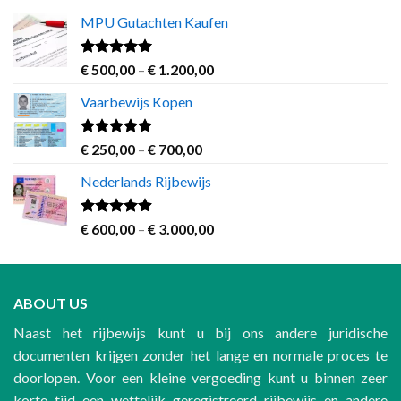
MPU Gutachten Kaufen
Rated
5.00
Price
€
500,00
–
€
1.200,00
out of 5
range:
Vaarbewijs Kopen
€ 500,00
through
€ 1.200,00
Rated
4.63
Price
€
250,00
–
€
700,00
out of 5
range:
Nederlands Rijbewijs
€ 250,00
through
€ 700,00
Rated
4.60
Price
€
600,00
–
€
3.000,00
out of 5
range:
€ 600,00
through
ABOUT US
€ 3.000,00
Naast het rijbewijs kunt u bij ons andere juridische
documenten krijgen zonder het lange en normale proces te
doorlopen. Voor een kleine vergoeding kunt u binnen zeer
korte tijd een wettelijk geregistreerd rijbewijs en andere