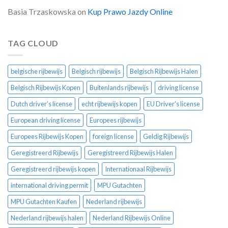
Basia Trzaskowska
on
Kup Prawo Jazdy Online
TAG CLOUD
belgische rijbewijs
Belgisch rijbewijs
Belgisch Rijbewijs Halen
Belgisch Rijbewijs Kopen
Buitenlands rijbewijs
driving license
Dutch driver's license
echt rijbewijs kopen
EU Driver's license
European driving license
Europees rijbewijs
Europees Rijbewijs Kopen
foreign license
Geldig Rijbewijs
Geregistreerd Rijbewijs
Geregistreerd Rijbewijs Halen
Geregistreerd rijbewijs kopen
Internationaal Rijbewijs
international driving permit
MPU Gutachten
MPU Gutachten Kaufen
Nederland rijbewijs
Nederland rijbewijs halen
Nederland Rijbewijs Online