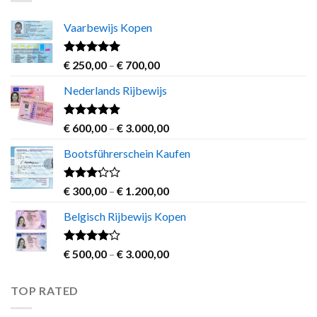
€ 1.200,00
Vaarbewijs Kopen
Rated
4.63
Price
€
250,00
–
€
700,00
out of 5
range:
Nederlands Rijbewijs
€ 250,00
through
€ 700,00
Rated
4.60
Price
€
600,00
–
€
3.000,00
out of 5
range:
Bootsführerschein Kaufen
€ 600,00
through
€ 3.000,00
Rated
Price
€
300,00
–
€
1.200,00
3.00
range:
out of
Belgisch Rijbewijs Kopen
€ 300,00
5
through
€ 1.200,00
Rated
Price
€
500,00
–
€
3.000,00
3.83
out
range:
of 5
€ 500,00
TOP RATED
through
€ 3.000,00