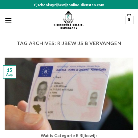
Skip
rijschools@rijbewijsonline-diensten.com
to
content
0
TAG ARCHIVES:
RIJBEWIJS B VERVANGEN
15
Aug
Wat is Categorie B Rijbewijs