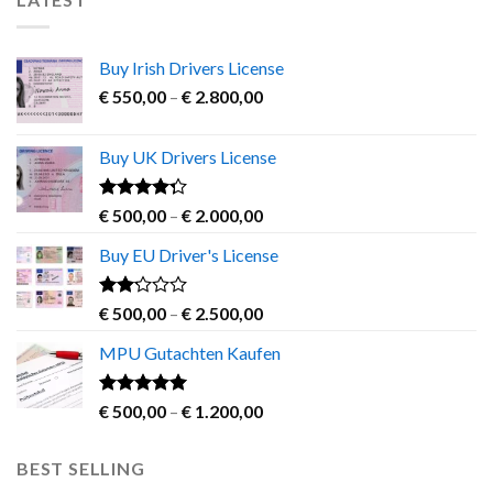
Buy Irish Drivers License
Price
€
550,00
–
€
2.800,00
range:
€ 550,00
Buy UK Drivers License
through
€ 2.800,00
Rated
Price
€
500,00
–
€
2.000,00
4.00
out
range:
of 5
Buy EU Driver's License
€ 500,00
through
€ 2.000,00
Rated
Price
€
500,00
–
€
2.500,00
2.00
range:
out
MPU Gutachten Kaufen
€ 500,00
of 5
through
€ 2.500,00
Rated
5.00
Price
€
500,00
–
€
1.200,00
out of 5
range:
€ 500,00
BEST SELLING
through