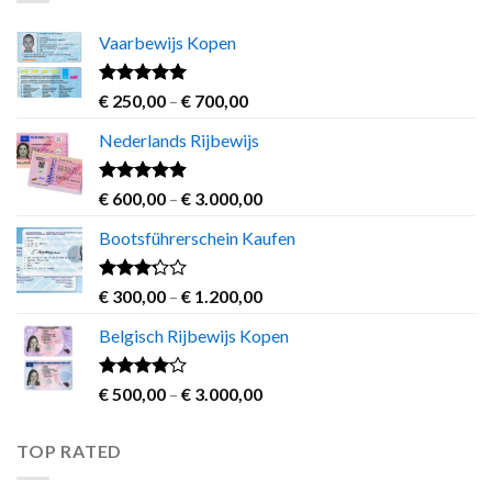
€ 1.200,00
Vaarbewijs Kopen
Rated
4.63
Price
€
250,00
–
€
700,00
out of 5
range:
Nederlands Rijbewijs
€ 250,00
through
€ 700,00
Rated
4.60
Price
€
600,00
–
€
3.000,00
out of 5
range:
Bootsführerschein Kaufen
€ 600,00
through
€ 3.000,00
Rated
Price
€
300,00
–
€
1.200,00
3.00
range:
out of
Belgisch Rijbewijs Kopen
€ 300,00
5
through
€ 1.200,00
Rated
Price
€
500,00
–
€
3.000,00
3.83
out
range:
of 5
€ 500,00
TOP RATED
through
€ 3.000,00