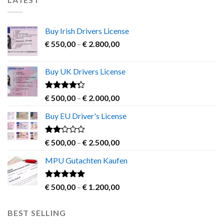
Buy Irish Drivers License
Price
€
550,00
–
€
2.800,00
range:
€ 550,00
Buy UK Drivers License
through
€ 2.800,00
Rated
Price
€
500,00
–
€
2.000,00
4.00
out
range:
of 5
Buy EU Driver's License
€ 500,00
through
€ 2.000,00
Rated
Price
€
500,00
–
€
2.500,00
2.00
range:
out
MPU Gutachten Kaufen
€ 500,00
of 5
through
€ 2.500,00
Rated
5.00
Price
€
500,00
–
€
1.200,00
out of 5
range:
€ 500,00
BEST SELLING
through