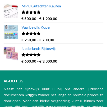
MPU Gutachten Kaufen
Rated
5.00
Price
€
500,00
–
€
1.200,00
out of 5
range:
Vaarbewijs Kopen
€ 500,00
through
€ 1.200,00
Rated
4.63
Price
€
250,00
–
€
700,00
out of 5
range:
Nederlands Rijbewijs
€ 250,00
through
€ 700,00
Rated
4.60
Price
€
600,00
–
€
3.000,00
out of 5
range:
€ 600,00
through
ABOUT US
€ 3.000,00
Naast het rijbewijs kunt u bij ons andere juridische
documenten krijgen zonder het lange en normale proces te
doorlopen. Voor een kleine vergoeding kunt u binnen zeer
korte tijd een wettelijk geregistreerd rijbewijs en andere