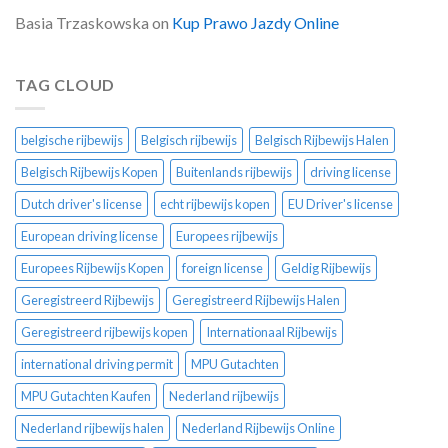
Basia Trzaskowska
on
Kup Prawo Jazdy Online
TAG CLOUD
belgische rijbewijs
Belgisch rijbewijs
Belgisch Rijbewijs Halen
Belgisch Rijbewijs Kopen
Buitenlands rijbewijs
driving license
Dutch driver's license
echt rijbewijs kopen
EU Driver's license
European driving license
Europees rijbewijs
Europees Rijbewijs Kopen
foreign license
Geldig Rijbewijs
Geregistreerd Rijbewijs
Geregistreerd Rijbewijs Halen
Geregistreerd rijbewijs kopen
Internationaal Rijbewijs
international driving permit
MPU Gutachten
MPU Gutachten Kaufen
Nederland rijbewijs
Nederland rijbewijs halen
Nederland Rijbewijs Online