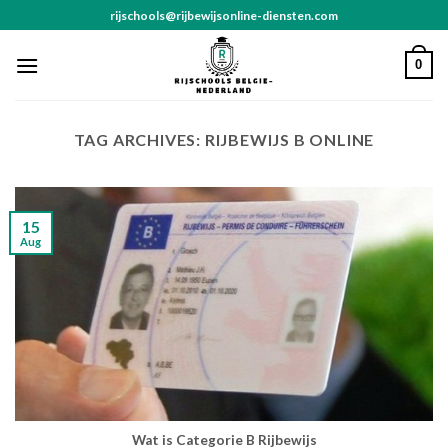
Skip
rijschools@rijbewijsonline-diensten.com
to
content
0
TAG ARCHIVES:
RIJBEWIJS B ONLINE
15
Aug
Wat is Categorie B Rijbewijs