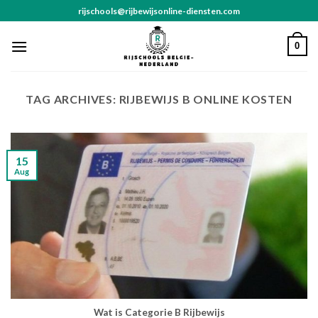
Skip
rijschools@rijbewijsonline-diensten.com
to
content
0
TAG ARCHIVES:
RIJBEWIJS B ONLINE KOSTEN
15
Aug
Wat is Categorie B Rijbewijs