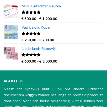
MPU Gutachten Kaufen
Rated
5.00
Price
€
500,00
–
€
1.200,00
out of 5
range:
Vaarbewijs Kopen
€ 500,00
through
€ 1.200,00
Rated
4.63
Price
€
250,00
–
€
700,00
out of 5
range:
Nederlands Rijbewijs
€ 250,00
through
€ 700,00
Rated
4.60
Price
€
600,00
–
€
3.000,00
out of 5
range:
€ 600,00
through
ABOUT US
€ 3.000,00
Naast het rijbewijs kunt u bij ons andere juridische
documenten krijgen zonder het lange en normale proces te
doorlopen. Voor een kleine vergoeding kunt u binnen zeer
korte tijd een wettelijk geregistreerd rijbewijs en andere