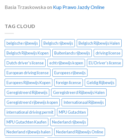
Basia Trzaskowska
on
Kup Prawo Jazdy Online
TAG CLOUD
belgische rijbewijs
Belgisch rijbewijs
Belgisch Rijbewijs Halen
Belgisch Rijbewijs Kopen
Buitenlands rijbewijs
driving license
Dutch driver's license
echt rijbewijs kopen
EU Driver's license
European driving license
Europees rijbewijs
Europees Rijbewijs Kopen
foreign license
Geldig Rijbewijs
Geregistreerd Rijbewijs
Geregistreerd Rijbewijs Halen
Geregistreerd rijbewijs kopen
Internationaal Rijbewijs
international driving permit
MPU Gutachten
MPU Gutachten Kaufen
Nederland rijbewijs
Nederland rijbewijs halen
Nederland Rijbewijs Online