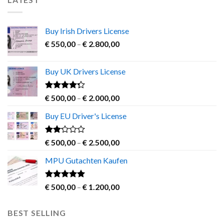
Buy Irish Drivers License
Price
€
550,00
–
€
2.800,00
range:
€ 550,00
Buy UK Drivers License
through
€ 2.800,00
Rated
Price
€
500,00
–
€
2.000,00
4.00
out
range:
of 5
Buy EU Driver's License
€ 500,00
through
€ 2.000,00
Rated
Price
€
500,00
–
€
2.500,00
2.00
range:
out
MPU Gutachten Kaufen
€ 500,00
of 5
through
€ 2.500,00
Rated
5.00
Price
€
500,00
–
€
1.200,00
out of 5
range:
€ 500,00
BEST SELLING
through