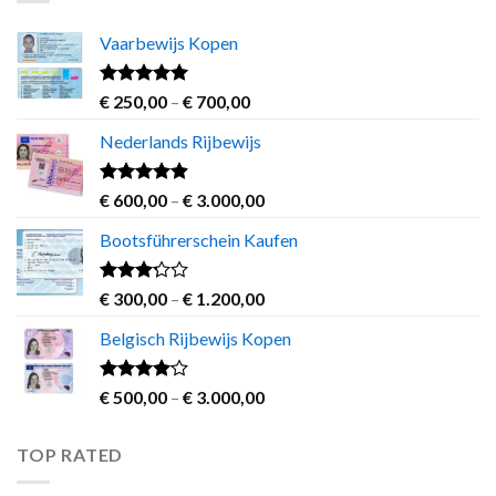
€ 1.200,00
Vaarbewijs Kopen
Rated
4.63
Price
€
250,00
–
€
700,00
out of 5
range:
Nederlands Rijbewijs
€ 250,00
through
€ 700,00
Rated
4.60
Price
€
600,00
–
€
3.000,00
out of 5
range:
Bootsführerschein Kaufen
€ 600,00
through
€ 3.000,00
Rated
Price
€
300,00
–
€
1.200,00
3.00
range:
out of
Belgisch Rijbewijs Kopen
€ 300,00
5
through
€ 1.200,00
Rated
Price
€
500,00
–
€
3.000,00
3.83
out
range:
of 5
€ 500,00
TOP RATED
through
€ 3.000,00