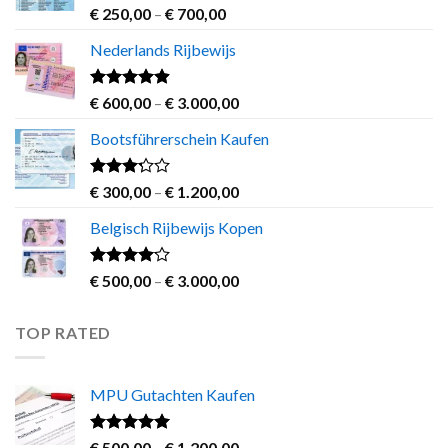
Rated
4.63
Price
€
250,00
–
€
700,00
out of 5
range:
Nederlands Rijbewijs
€ 250,00
through
€ 700,00
Rated
4.60
Price
€
600,00
–
€
3.000,00
out of 5
range:
Bootsführerschein Kaufen
€ 600,00
through
€ 3.000,00
Rated
Price
€
300,00
–
€
1.200,00
3.00
range:
out of
Belgisch Rijbewijs Kopen
€ 300,00
5
through
€ 1.200,00
Rated
Price
€
500,00
–
€
3.000,00
3.83
out
range:
of 5
€ 500,00
TOP RATED
through
€ 3.000,00
MPU Gutachten Kaufen
Rated
5.00
Price
€
500,00
–
€
1.200,00