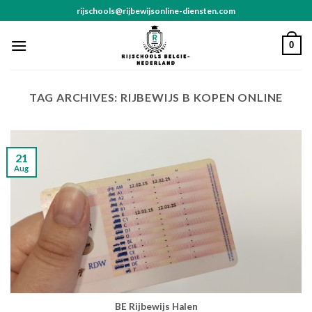
Skip
rijschools@rijbewijsonline-diensten.com
to
content
0
TAG ARCHIVES:
RIJBEWIJS B KOPEN ONLINE
21
Aug
BE Rijbewijs Halen