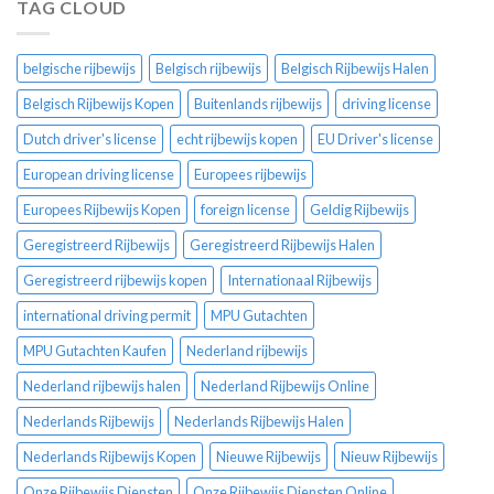
TAG CLOUD
belgische rijbewijs
Belgisch rijbewijs
Belgisch Rijbewijs Halen
Belgisch Rijbewijs Kopen
Buitenlands rijbewijs
driving license
Dutch driver's license
echt rijbewijs kopen
EU Driver's license
European driving license
Europees rijbewijs
Europees Rijbewijs Kopen
foreign license
Geldig Rijbewijs
Geregistreerd Rijbewijs
Geregistreerd Rijbewijs Halen
Geregistreerd rijbewijs kopen
Internationaal Rijbewijs
international driving permit
MPU Gutachten
MPU Gutachten Kaufen
Nederland rijbewijs
Nederland rijbewijs halen
Nederland Rijbewijs Online
Nederlands Rijbewijs
Nederlands Rijbewijs Halen
Nederlands Rijbewijs Kopen
Nieuwe Rijbewijs
Nieuw Rijbewijs
Onze Rijbewijs Diensten
Onze Rijbewijs Diensten Online