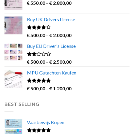
Price
€
550,00
–
€
2.800,00
range:
€ 550,00
Buy UK Drivers License
through
€ 2.800,00
Rated
Price
€
500,00
–
€
2.000,00
4.00
out
range:
of 5
Buy EU Driver's License
€ 500,00
through
€ 2.000,00
Rated
Price
€
500,00
–
€
2.500,00
2.00
range:
out
MPU Gutachten Kaufen
€ 500,00
of 5
through
€ 2.500,00
Rated
5.00
Price
€
500,00
–
€
1.200,00
out of 5
range:
€ 500,00
BEST SELLING
through
€ 1.200,00
Vaarbewijs Kopen