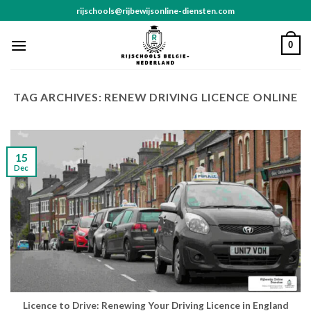
Skip
rijschools@rijbewijsonline-diensten.com
to
content
0
TAG ARCHIVES:
RENEW DRIVING LICENCE ONLINE
15
Dec
Licence to Drive: Renewing Your Driving Licence in England