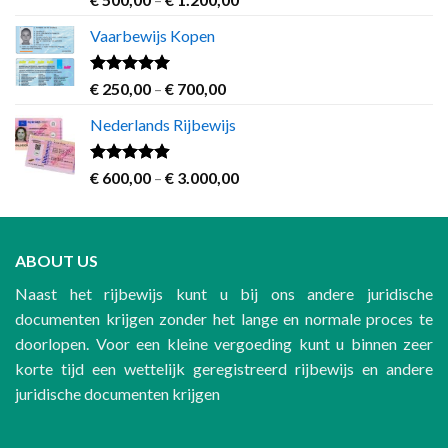
out of 5
range:
Vaarbewijs Kopen
€ 500,00
through
€ 1.200,00
Rated
4.63
Price
€
250,00
–
€
700,00
out of 5
range:
Nederlands Rijbewijs
€ 250,00
through
€ 700,00
Rated
4.60
Price
€
600,00
–
€
3.000,00
out of 5
range:
€ 600,00
through
ABOUT US
€ 3.000,00
Naast het rijbewijs kunt u bij ons andere juridische
documenten krijgen zonder het lange en normale proces te
doorlopen. Voor een kleine vergoeding kunt u binnen zeer
korte tijd een wettelijk geregistreerd rijbewijs en andere
juridische documenten krijgen