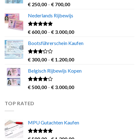
Rated
4.63
Price
€
250,00
–
€
700,00
out of 5
range:
Nederlands Rijbewijs
€ 250,00
through
€ 700,00
Rated
4.60
Price
€
600,00
–
€
3.000,00
out of 5
range:
Bootsführerschein Kaufen
€ 600,00
through
€ 3.000,00
Rated
Price
€
300,00
–
€
1.200,00
3.00
range:
out of
Belgisch Rijbewijs Kopen
€ 300,00
5
through
€ 1.200,00
Rated
Price
€
500,00
–
€
3.000,00
3.83
out
range:
of 5
€ 500,00
TOP RATED
through
€ 3.000,00
MPU Gutachten Kaufen
Rated
5.00
Price
€
500,00
–
€
1.200,00