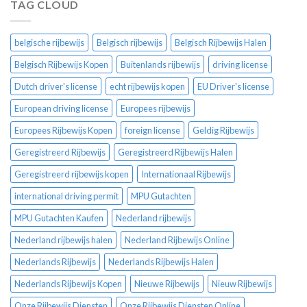
TAG CLOUD
belgische rijbewijs
Belgisch rijbewijs
Belgisch Rijbewijs Halen
Belgisch Rijbewijs Kopen
Buitenlands rijbewijs
driving license
Dutch driver's license
echt rijbewijs kopen
EU Driver's license
European driving license
Europees rijbewijs
Europees Rijbewijs Kopen
foreign license
Geldig Rijbewijs
Geregistreerd Rijbewijs
Geregistreerd Rijbewijs Halen
Geregistreerd rijbewijs kopen
Internationaal Rijbewijs
international driving permit
MPU Gutachten
MPU Gutachten Kaufen
Nederland rijbewijs
Nederland rijbewijs halen
Nederland Rijbewijs Online
Nederlands Rijbewijs
Nederlands Rijbewijs Halen
Nederlands Rijbewijs Kopen
Nieuwe Rijbewijs
Nieuw Rijbewijs
Onze Rijbewijs Diensten
Onze Rijbewijs Diensten Online