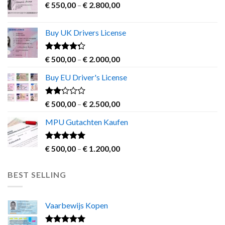
Price
€
550,00
–
€
2.800,00
range:
€ 550,00
Buy UK Drivers License
through
€ 2.800,00
Rated
Price
€
500,00
–
€
2.000,00
4.00
out
range:
of 5
Buy EU Driver's License
€ 500,00
through
€ 2.000,00
Rated
Price
€
500,00
–
€
2.500,00
2.00
range:
out
MPU Gutachten Kaufen
€ 500,00
of 5
through
€ 2.500,00
Rated
5.00
Price
€
500,00
–
€
1.200,00
out of 5
range:
€ 500,00
BEST SELLING
through
€ 1.200,00
Vaarbewijs Kopen