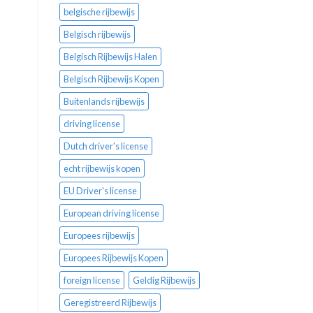
belgische rijbewijs
Belgisch rijbewijs
Belgisch Rijbewijs Halen
Belgisch Rijbewijs Kopen
Buitenlands rijbewijs
driving license
Dutch driver's license
echt rijbewijs kopen
EU Driver's license
European driving license
Europees rijbewijs
Europees Rijbewijs Kopen
foreign license
Geldig Rijbewijs
Geregistreerd Rijbewijs