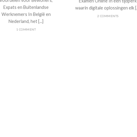
Voordelen voor Bewoners,
Examen Online In een tijdperk
Expats en Buitenlandse
waarin digitale oplossingen elk [..
Werknemers In België en
2 COMMENTS
Nederland, het [...]
1 COMMENT