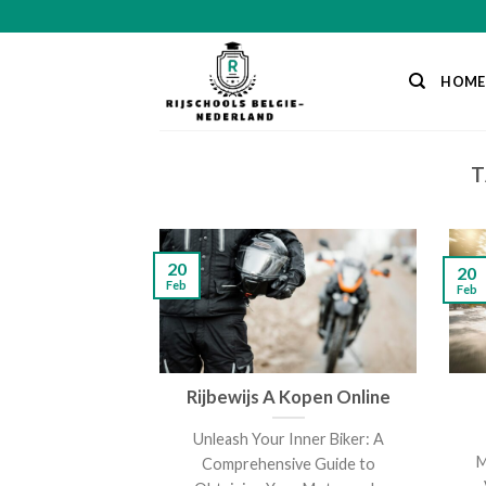
Skip
to
content
HOME
T
20
20
Feb
Feb
Rijbewijs A Kopen Online
Unleash Your Inner Biker: A
M
Comprehensive Guide to