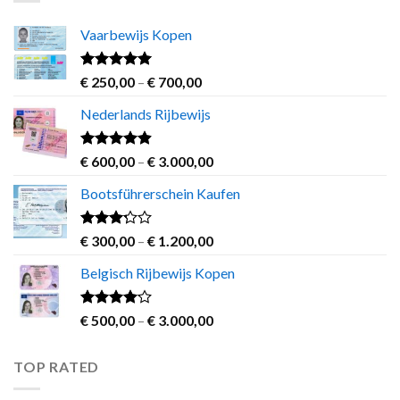
€ 1.200,00
Vaarbewijs Kopen
Rated
4.63
Price
€
250,00
–
€
700,00
out of 5
range:
Nederlands Rijbewijs
€ 250,00
through
€ 700,00
Rated
4.60
Price
€
600,00
–
€
3.000,00
out of 5
range:
Bootsführerschein Kaufen
€ 600,00
through
€ 3.000,00
Rated
Price
€
300,00
–
€
1.200,00
3.00
range:
out of
Belgisch Rijbewijs Kopen
€ 300,00
5
through
€ 1.200,00
Rated
Price
€
500,00
–
€
3.000,00
3.83
out
range:
of 5
€ 500,00
TOP RATED
through
€ 3.000,00