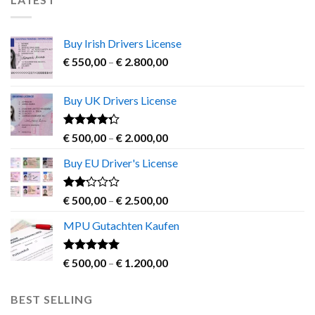
Buy Irish Drivers License
Price
€
550,00
–
€
2.800,00
range:
€ 550,00
Buy UK Drivers License
through
€ 2.800,00
Rated
Price
€
500,00
–
€
2.000,00
4.00
out
range:
of 5
Buy EU Driver's License
€ 500,00
through
€ 2.000,00
Rated
Price
€
500,00
–
€
2.500,00
2.00
range:
out
MPU Gutachten Kaufen
€ 500,00
of 5
through
€ 2.500,00
Rated
5.00
Price
€
500,00
–
€
1.200,00
out of 5
range:
€ 500,00
BEST SELLING
through