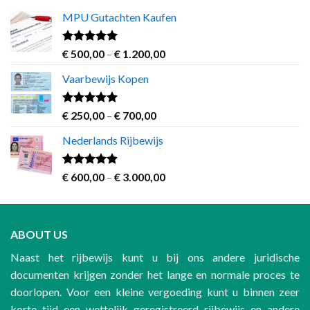
MPU Gutachten Kaufen
Rated
5.00
Price
€
500,00
–
€
1.200,00
out of 5
range:
Vaarbewijs Kopen
€ 500,00
through
€ 1.200,00
Rated
4.63
Price
€
250,00
–
€
700,00
out of 5
range:
Nederlands Rijbewijs
€ 250,00
through
€ 700,00
Rated
4.60
Price
€
600,00
–
€
3.000,00
out of 5
range:
€ 600,00
through
ABOUT US
€ 3.000,00
Naast het rijbewijs kunt u bij ons andere juridische
documenten krijgen zonder het lange en normale proces te
doorlopen. Voor een kleine vergoeding kunt u binnen zeer
korte tijd een wettelijk geregistreerd rijbewijs en andere