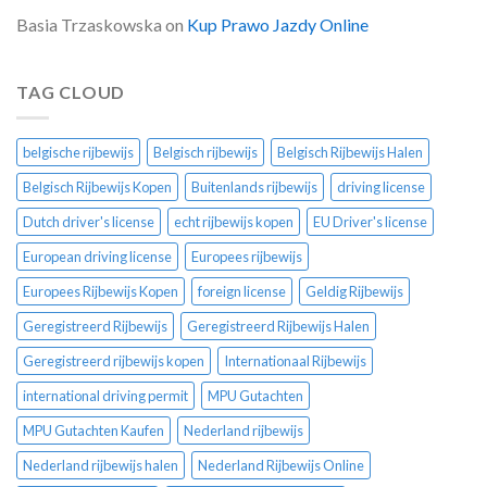
Basia Trzaskowska
on
Kup Prawo Jazdy Online
TAG CLOUD
belgische rijbewijs
Belgisch rijbewijs
Belgisch Rijbewijs Halen
Belgisch Rijbewijs Kopen
Buitenlands rijbewijs
driving license
Dutch driver's license
echt rijbewijs kopen
EU Driver's license
European driving license
Europees rijbewijs
Europees Rijbewijs Kopen
foreign license
Geldig Rijbewijs
Geregistreerd Rijbewijs
Geregistreerd Rijbewijs Halen
Geregistreerd rijbewijs kopen
Internationaal Rijbewijs
international driving permit
MPU Gutachten
MPU Gutachten Kaufen
Nederland rijbewijs
Nederland rijbewijs halen
Nederland Rijbewijs Online