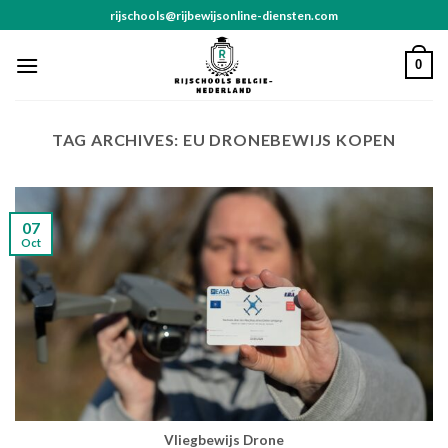
Skip
rijschools@rijbewijsonline-diensten.com
to
content
0
TAG ARCHIVES:
EU DRONEBEWIJS KOPEN
07
Oct
Vliegbewijs Drone