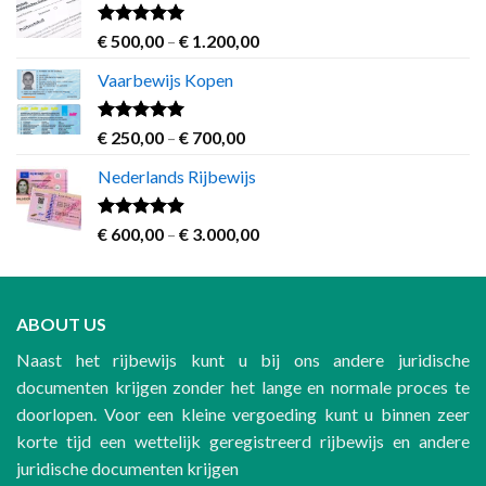
Rated
5.00
Price
€
500,00
–
€
1.200,00
out of 5
range:
Vaarbewijs Kopen
€ 500,00
through
€ 1.200,00
Rated
4.63
Price
€
250,00
–
€
700,00
out of 5
range:
Nederlands Rijbewijs
€ 250,00
through
€ 700,00
Rated
4.60
Price
€
600,00
–
€
3.000,00
out of 5
range:
€ 600,00
through
ABOUT US
€ 3.000,00
Naast het rijbewijs kunt u bij ons andere juridische
documenten krijgen zonder het lange en normale proces te
doorlopen. Voor een kleine vergoeding kunt u binnen zeer
korte tijd een wettelijk geregistreerd rijbewijs en andere
juridische documenten krijgen