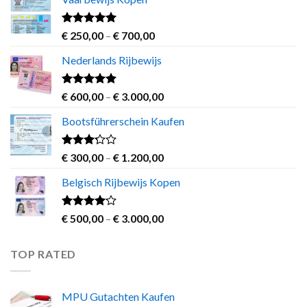
Rated
4.63
Price
€
250,00
–
€
700,00
out of 5
range:
Nederlands Rijbewijs
€ 250,00
through
€ 700,00
Rated
4.60
Price
€
600,00
–
€
3.000,00
out of 5
range:
Bootsführerschein Kaufen
€ 600,00
through
€ 3.000,00
Rated
Price
€
300,00
–
€
1.200,00
3.00
range:
out of
Belgisch Rijbewijs Kopen
€ 300,00
5
through
€ 1.200,00
Rated
Price
€
500,00
–
€
3.000,00
3.83
out
range:
of 5
€ 500,00
TOP RATED
through
€ 3.000,00
MPU Gutachten Kaufen