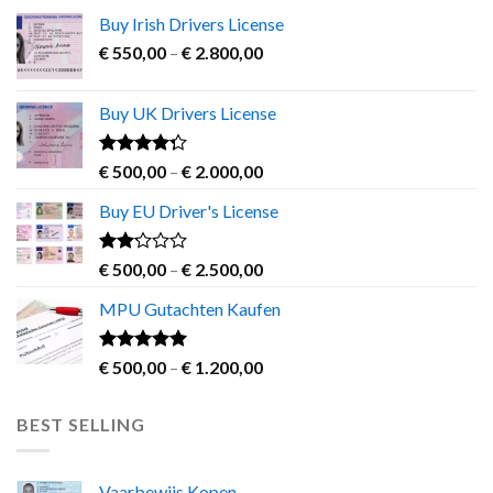
Buy Irish Drivers License
Price
€
550,00
–
€
2.800,00
range:
€ 550,00
Buy UK Drivers License
through
€ 2.800,00
Rated
Price
€
500,00
–
€
2.000,00
4.00
out
range:
of 5
Buy EU Driver's License
€ 500,00
through
€ 2.000,00
Rated
Price
€
500,00
–
€
2.500,00
2.00
range:
out
MPU Gutachten Kaufen
€ 500,00
of 5
through
€ 2.500,00
Rated
5.00
Price
€
500,00
–
€
1.200,00
out of 5
range:
€ 500,00
BEST SELLING
through
€ 1.200,00
Vaarbewijs Kopen