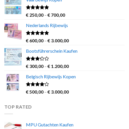
Rated
4.63
Price
€
250,00
–
€
700,00
out of 5
range:
Nederlands Rijbewijs
€ 250,00
through
€ 700,00
Rated
4.60
Price
€
600,00
–
€
3.000,00
out of 5
range:
Bootsführerschein Kaufen
€ 600,00
through
€ 3.000,00
Rated
Price
€
300,00
–
€
1.200,00
3.00
range:
out of
Belgisch Rijbewijs Kopen
€ 300,00
5
through
€ 1.200,00
Rated
Price
€
500,00
–
€
3.000,00
3.83
out
range:
of 5
€ 500,00
TOP RATED
through
€ 3.000,00
MPU Gutachten Kaufen