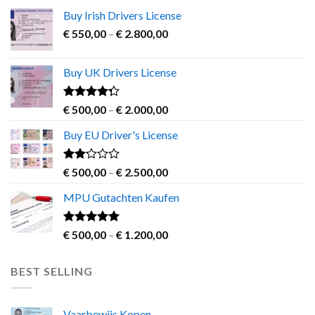
Buy Irish Drivers License
Price
€
550,00
–
€
2.800,00
range:
€ 550,00
Buy UK Drivers License
through
€ 2.800,00
Rated
Price
€
500,00
–
€
2.000,00
4.00
out
range:
of 5
Buy EU Driver's License
€ 500,00
through
€ 2.000,00
Rated
Price
€
500,00
–
€
2.500,00
2.00
range:
out
MPU Gutachten Kaufen
€ 500,00
of 5
through
€ 2.500,00
Rated
5.00
Price
€
500,00
–
€
1.200,00
out of 5
range:
€ 500,00
BEST SELLING
through
€ 1.200,00
Vaarbewijs Kopen