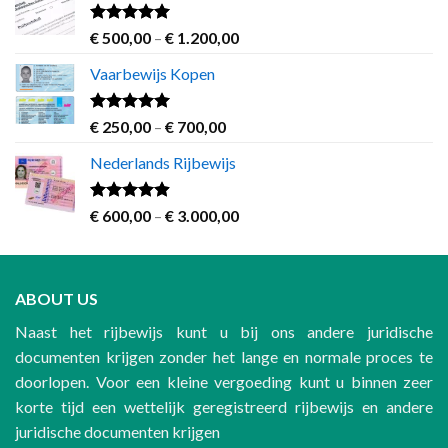
Rated
5.00
Price
€
500,00
–
€
1.200,00
out of 5
range:
Vaarbewijs Kopen
€ 500,00
through
€ 1.200,00
Rated
4.63
Price
€
250,00
–
€
700,00
out of 5
range:
Nederlands Rijbewijs
€ 250,00
through
€ 700,00
Rated
4.60
Price
€
600,00
–
€
3.000,00
out of 5
range:
€ 600,00
through
ABOUT US
€ 3.000,00
Naast het rijbewijs kunt u bij ons andere juridische
documenten krijgen zonder het lange en normale proces te
doorlopen. Voor een kleine vergoeding kunt u binnen zeer
korte tijd een wettelijk geregistreerd rijbewijs en andere
juridische documenten krijgen