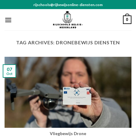
Skip
rijschools@rijbewijsonline-diensten.com
to
content
0
TAG ARCHIVES:
DRONEBEWIJS DIENSTEN
07
Oct
Vliegbewijs Drone