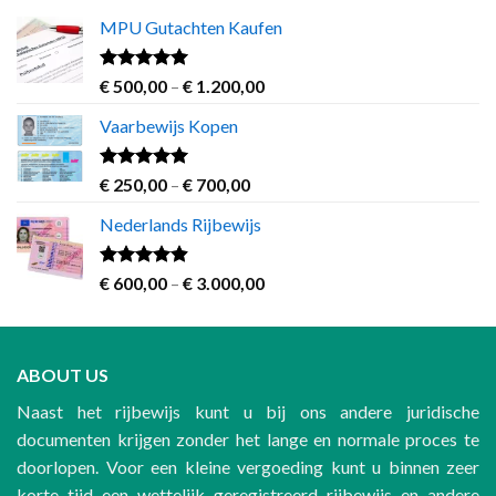
MPU Gutachten Kaufen
Rated
5.00
Price
€
500,00
–
€
1.200,00
out of 5
range:
Vaarbewijs Kopen
€ 500,00
through
€ 1.200,00
Rated
4.63
Price
€
250,00
–
€
700,00
out of 5
range:
Nederlands Rijbewijs
€ 250,00
through
€ 700,00
Rated
4.60
Price
€
600,00
–
€
3.000,00
out of 5
range:
€ 600,00
through
ABOUT US
€ 3.000,00
Naast het rijbewijs kunt u bij ons andere juridische
documenten krijgen zonder het lange en normale proces te
doorlopen. Voor een kleine vergoeding kunt u binnen zeer
korte tijd een wettelijk geregistreerd rijbewijs en andere