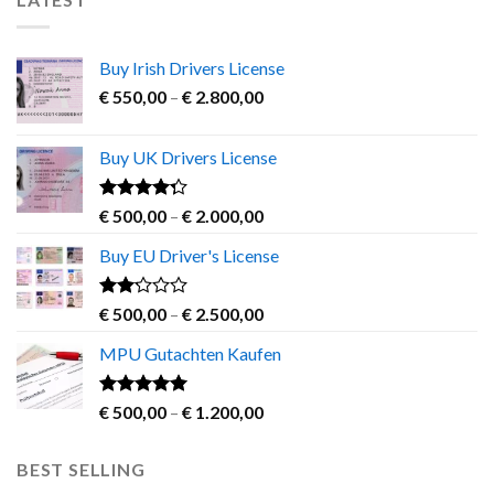
Buy Irish Drivers License
Price
€
550,00
–
€
2.800,00
range:
€ 550,00
Buy UK Drivers License
through
€ 2.800,00
Rated
Price
€
500,00
–
€
2.000,00
4.00
out
range:
of 5
Buy EU Driver's License
€ 500,00
through
€ 2.000,00
Rated
Price
€
500,00
–
€
2.500,00
2.00
range:
out
MPU Gutachten Kaufen
€ 500,00
of 5
through
€ 2.500,00
Rated
5.00
Price
€
500,00
–
€
1.200,00
out of 5
range:
€ 500,00
BEST SELLING
through