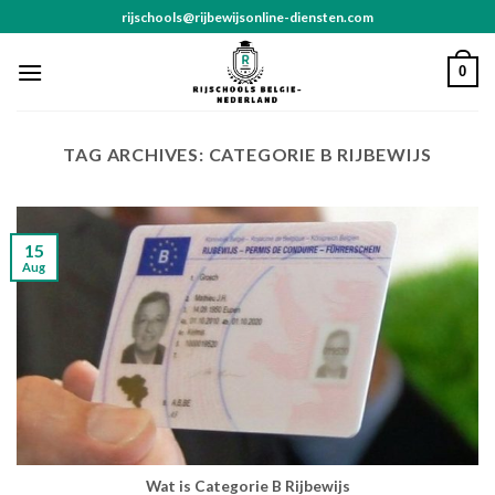
Skip
rijschools@rijbewijsonline-diensten.com
to
content
0
TAG ARCHIVES:
CATEGORIE B RIJBEWIJS
15
Aug
Wat is Categorie B Rijbewijs