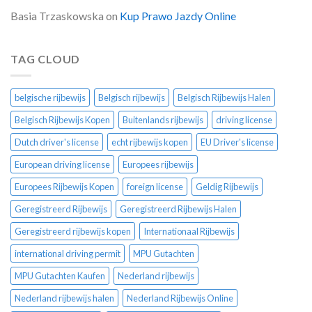
Basia Trzaskowska
on
Kup Prawo Jazdy Online
TAG CLOUD
belgische rijbewijs
Belgisch rijbewijs
Belgisch Rijbewijs Halen
Belgisch Rijbewijs Kopen
Buitenlands rijbewijs
driving license
Dutch driver's license
echt rijbewijs kopen
EU Driver's license
European driving license
Europees rijbewijs
Europees Rijbewijs Kopen
foreign license
Geldig Rijbewijs
Geregistreerd Rijbewijs
Geregistreerd Rijbewijs Halen
Geregistreerd rijbewijs kopen
Internationaal Rijbewijs
international driving permit
MPU Gutachten
MPU Gutachten Kaufen
Nederland rijbewijs
Nederland rijbewijs halen
Nederland Rijbewijs Online