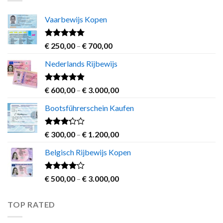
€ 1.200,00
Vaarbewijs Kopen
Rated
4.63
Price
€
250,00
–
€
700,00
out of 5
range:
Nederlands Rijbewijs
€ 250,00
through
€ 700,00
Rated
4.60
Price
€
600,00
–
€
3.000,00
out of 5
range:
Bootsführerschein Kaufen
€ 600,00
through
€ 3.000,00
Rated
Price
€
300,00
–
€
1.200,00
3.00
range:
out of
Belgisch Rijbewijs Kopen
€ 300,00
5
through
€ 1.200,00
Rated
Price
€
500,00
–
€
3.000,00
3.83
out
range:
of 5
€ 500,00
TOP RATED
through
€ 3.000,00