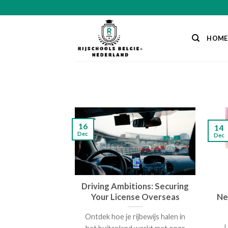
Skip
to
content
HOME
16
14
Dec
Dec
Driving Ambitions: Securing
Your License Overseas
Ne
Ontdek hoe je rijbewijs halen in
L