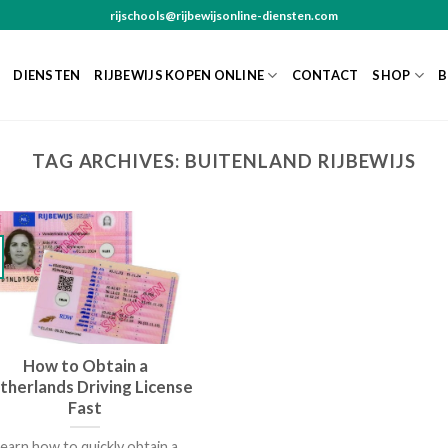
rijschools@rijbewijsonline-diensten.com
DIENSTEN
RIJBEWIJS KOPEN ONLINE
CONTACT
SHOP
B
TAG ARCHIVES:
BUITENLAND RIJBEWIJS
How to Obtain a
therlands Driving License
Fast
earn how to quickly obtain a