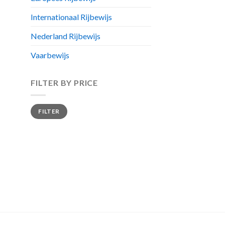
Internationaal Rijbewijs
Nederland Rijbewijs
Vaarbewijs
FILTER BY PRICE
Min
Max
FILTER
price
price