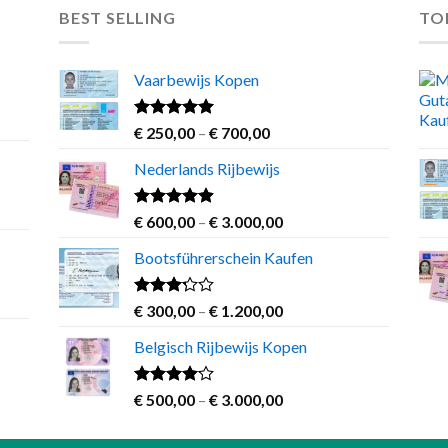
BEST SELLING
TO
Vaarbewijs Kopen
Rated
4.63
Price
€
250,00
–
€
700,00
out of 5
range:
Nederlands Rijbewijs
€ 250,00
through
€ 700,00
Rated
4.60
Price
€
600,00
–
€
3.000,00
out of 5
range:
Bootsführerschein Kaufen
€ 600,00
through
€ 3.000,00
Rated
Price
€
300,00
–
€
1.200,00
3.00
range:
out of
Belgisch Rijbewijs Kopen
€ 300,00
5
through
€ 1.200,00
Rated
Price
€
500,00
–
€
3.000,00
3.83
out
range:
of 5
€ 500,00