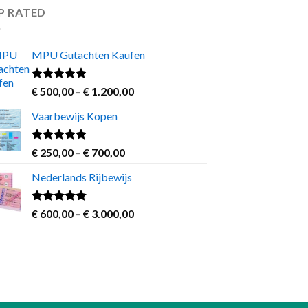
P RATED
MPU Gutachten Kaufen
Rated
5.00
Price
€
500,00
–
€
1.200,00
out of 5
range:
Vaarbewijs Kopen
€ 500,00
through
€ 1.200,00
Rated
4.63
Price
€
250,00
–
€
700,00
out of 5
range:
Nederlands Rijbewijs
€ 250,00
through
€ 700,00
Rated
4.60
Price
€
600,00
–
€
3.000,00
out of 5
range:
€ 600,00
through
€ 3.000,00