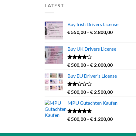
variants.
LATEST
The
options
may
Buy Irish Drivers License
be
Price
€
550,00
–
€
2.800,00
chosen
range:
on
€ 550,00
Buy UK Drivers License
through
the
€ 2.800,00
product
Rated
Price
€
500,00
–
€
2.000,00
page
4.00
out
range:
of 5
Buy EU Driver's License
€ 500,00
through
€ 2.000,00
Rated
Price
€
500,00
–
€
2.500,00
2.00
range:
out
MPU Gutachten Kaufen
€ 500,00
of 5
through
€ 2.500,00
Rated
5.00
Price
€
500,00
–
€
1.200,00
out of 5
range:
€ 500,00