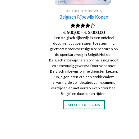
BELGISCH RIJBEWIJS
Belgisch Rijbewijs Kopen
Price
€
500,00
–
€
3.000,00
Rated
range:
3.83
out
Een Belgisch rijbewijs is een officieel
€ 500,00
of 5
document dat personen toestemming
through
€ 3.000,00
geeft om motorvoertuigen te besturen op
de openbare weg in België. Het een
Belgisch rijbewijs halen online is nog nooit
zo eenvoudig geweest. Door voor onze
Belgisch rijbewijs online diensten kiezen,
kun je genieten van een probleemloze
ervaring, de complicaties van examens
vermijden en met vertrouwen door heel
België en daarbuiten rijden.
SELECT OPTIONS
This
product
has
multiple