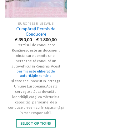
EUROPEES RIJBEWIJS
Cumpărați Permis de
Conducere
Price
€
350,00
–
€
1.800,00
range:
Permisul de conducere
€ 350,00
Românesc este un document
through
€ 1.800,00
oficial care permite unei
persoane să conducă un
autovehicul în România. Acest
permis este eliberat de
autoritățile române
și este recunoscut în întreaga
Uniune Europeană. Acesta
servește atât ca dovadă a
identității, cât și ca mărturie a
capacității persoanei de a
conduce un vehicul în siguranță și
în mod responsabil.
SELECT OPTIONS
This
product