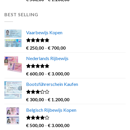
out of 5
range:
€ 500,00
BEST SELLING
through
€ 1.200,00
Vaarbewijs Kopen
Rated
4.63
Price
€
250,00
–
€
700,00
out of 5
range:
Nederlands Rijbewijs
€ 250,00
through
€ 700,00
Rated
4.60
Price
€
600,00
–
€
3.000,00
out of 5
range:
Bootsführerschein Kaufen
€ 600,00
through
€ 3.000,00
Rated
Price
€
300,00
–
€
1.200,00
3.00
range:
out of
Belgisch Rijbewijs Kopen
€ 300,00
5
through
€ 1.200,00
Rated
Price
€
500,00
–
€
3.000,00
3.83
out