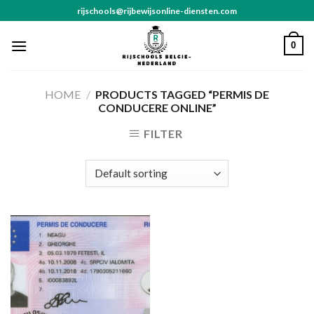
Skip
rijschools@rijbewijsonline-diensten.com
to
content
0
HOME
/
PRODUCTS TAGGED “PERMIS DE
CONDUCERE ONLINE”
FILTER