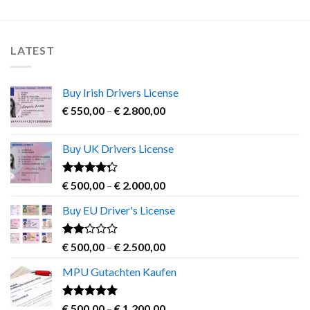
has
multiple
variants.
LATEST
The
options
may
Buy Irish Drivers License
be
Price
chosen
€
550,00
–
€
2.800,00
range:
on
€ 550,00
the
Buy UK Drivers License
through
product
€ 2.800,00
page
Rated
Price
€
500,00
–
€
2.000,00
4.00
out
range:
of 5
Buy EU Driver's License
€ 500,00
through
€ 2.000,00
Rated
Price
€
500,00
–
€
2.500,00
2.00
range:
out
MPU Gutachten Kaufen
€ 500,00
of 5
through
€ 2.500,00
Rated
5.00
Price
€
500,00
–
€
1.200,00