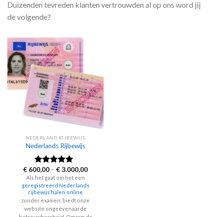
Duizenden tevreden klanten vertrouwden al op ons word jij
de volgende?
NEDERLAND RIJBEWIJS
Nederlands Rijbewijs
Price
€
600,00
–
€
3.000,00
Rated
4.60
range:
out of 5
Als het gaat om het een
€ 600,00
geregistreerd Nederlands
through
rijbewijs halen online
€ 3.000,00
zonder examen, biedt onze
website ongeëvenaarde
betrouwbaarheid. Omarm de