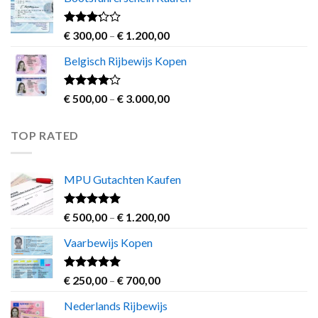
€ 600,00
through
€ 3.000,00
Rated
Price
€
300,00
–
€
1.200,00
3.00
range:
out of
Belgisch Rijbewijs Kopen
€ 300,00
5
through
€ 1.200,00
Rated
Price
€
500,00
–
€
3.000,00
3.83
out
range:
of 5
€ 500,00
TOP RATED
through
€ 3.000,00
MPU Gutachten Kaufen
Rated
5.00
Price
€
500,00
–
€
1.200,00
out of 5
range:
Vaarbewijs Kopen
€ 500,00
through
€ 1.200,00
Rated
4.63
Price
€
250,00
–
€
700,00
out of 5
range:
Nederlands Rijbewijs
€ 250,00