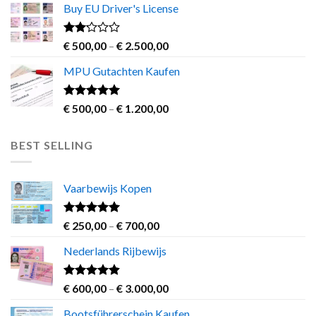
of 5
Buy EU Driver's License
€ 500,00
through
€ 2.000,00
Rated
Price
€
500,00
–
€
2.500,00
2.00
range:
out
MPU Gutachten Kaufen
€ 500,00
of 5
through
€ 2.500,00
Rated
5.00
Price
€
500,00
–
€
1.200,00
out of 5
range:
€ 500,00
BEST SELLING
through
€ 1.200,00
Vaarbewijs Kopen
Rated
4.63
Price
€
250,00
–
€
700,00
out of 5
range:
Nederlands Rijbewijs
€ 250,00
through
€ 700,00
Rated
4.60
Price
€
600,00
–
€
3.000,00
out of 5
range:
Bootsführerschein Kaufen