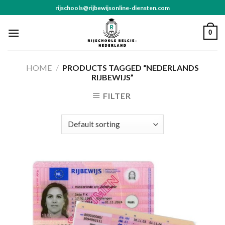
Skip
rijschools@rijbewijsonline-diensten.com
to
content
0
HOME
/
PRODUCTS TAGGED “NEDERLANDS
RIJBEWIJS”
FILTER