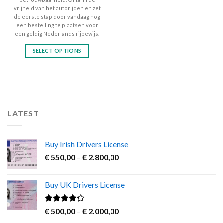
vrijheid van het autorijden en zet
de eerste stap door vandaag nog
een bestelling te plaatsen voor
een geldig Nederlands rijbewijs.
SELECT OPTIONS
This
product
has
multiple
variants.
LATEST
The
options
may
Buy Irish Drivers License
be
Price
chosen
€
550,00
–
€
2.800,00
range:
on
€ 550,00
the
Buy UK Drivers License
through
product
€ 2.800,00
page
Rated
Price
€
500,00
–
€
2.000,00
4.00
out
range: