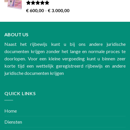
through
€ 700,00
Rated
4.60
Price
€
600,00
–
€
3.000,00
out of 5
range:
€ 600,00
through
ABOUT US
€ 3.000,00
Naast het rijbewijs kunt u bij ons andere juridische
documenten krijgen zonder het lange en normale proces te
doorlopen. Voor een kleine vergoeding kunt u binnen zeer
korte tijd een wettelijk geregistreerd rijbewijs en andere
juridische documenten krijgen
QUICK LINKS
Home
Diensten