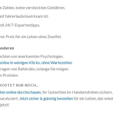
he Zahlen, keine versteckten Gebühren.
heit fahrerlaubniswirksam ist.
 mit 24/7-Expertentipps.
er Preis für ein Leben ohne Zweifel.
 anderen
tachten von anerkannten Psychologen.
online in wenigen Klicks, ohne Wartezeiten
.
 Fragen von Behörden, solange Sie mögen.
in Problem.
 KOSTET NUR NOCH…
en online durchschauen
, Ihr Gutachten im Handumdrehen sichern.
paralysiert.
Jetzt sicher & günstig bestellen
für ein Leben, das wied
jetzt!