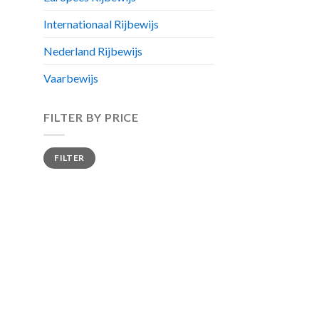
Internationaal Rijbewijs
Nederland Rijbewijs
Vaarbewijs
FILTER BY PRICE
Min
Max
FILTER
price
price