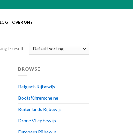
LOG
OVER ONS
ingle result
BROWSE
Belgisch Rijbewijs
Bootsführerscheine
Buitenlands Rijbewijs
Drone Vliegbewijs
Europees Rijbewijs