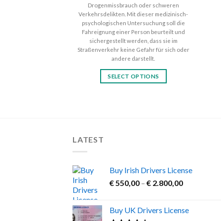
Drogenmissbrauch oder schweren
Verkehrsdelikten. Mit dieser medizinisch-
psychologischen Untersuchung soll die
Fahreignung einer Person beurteilt und
sichergestellt werden, dass sie im
Straßenverkehr keine Gefahr für sich oder
andere darstellt.
SELECT OPTIONS
This
product
has
multiple
variants.
LATEST
The
options
may
Buy Irish Drivers License
be
Price
€
550,00
–
€
2.800,00
chosen
range:
on
€ 550,00
Buy UK Drivers License
through
the