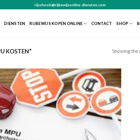
rijschools@rijbewijsonline-diensten.com
DIENSTEN
RIJBEWIJS KOPEN ONLINE
CONTACT
SHOP
B
Showing the s
U KOSTEN”