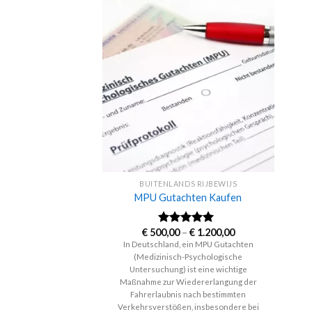
BUITENLANDS RIJBEWIJS
MPU Gutachten Kaufen
Price
€
500,00
–
€
1.200,00
Rated
5.00
range:
out of 5
In Deutschland, ein MPU Gutachten
€ 500,00
(Medizinisch-Psychologische
through
€ 1.200,00
Untersuchung) ist eine wichtige
Maßnahme zur Wiedererlangung der
Fahrerlaubnis nach bestimmten
Verkehrsverstößen, insbesondere bei