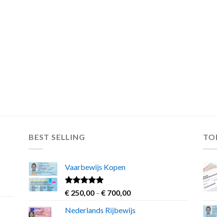
BEST SELLING
TO
Vaarbewijs Kopen
Rated
4.63
Price
€
250,00
–
€
700,00
out of 5
range:
Nederlands Rijbewijs
€ 250,00