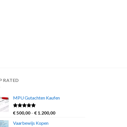
P RATED
MPU Gutachten Kaufen
Rated
5.00
Price
€
500,00
–
€
1.200,00
out of 5
range:
Vaarbewijs Kopen
€ 500,00