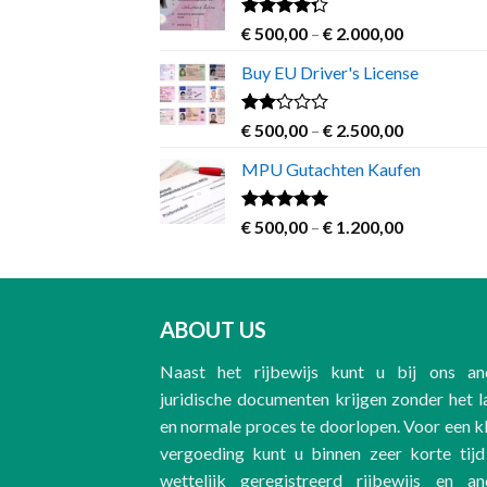
€ 2.800,00
product
Rated
Price
€
500,00
–
€
2.000,00
page
4.00
out
range:
of 5
Buy EU Driver's License
€ 500,00
through
€ 2.000,00
Rated
Price
€
500,00
–
€
2.500,00
2.00
range:
out
MPU Gutachten Kaufen
€ 500,00
of 5
through
€ 2.500,00
Rated
5.00
Price
€
500,00
–
€
1.200,00
out of 5
range:
€ 500,00
through
€ 1.200,00
ABOUT US
Naast het rijbewijs kunt u bij ons an
juridische documenten krijgen zonder het 
en normale proces te doorlopen. Voor een k
vergoeding kunt u binnen zeer korte tijd
wettelijk geregistreerd rijbewijs en an