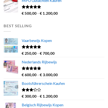
MPU Gutachten Kaufen
€ 500,00
of 5
through
€ 2.500,00
Rated
5.00
Price
€
500,00
–
€
1.200,00
out of 5
range:
€ 500,00
BEST SELLING
through
€ 1.200,00
Vaarbewijs Kopen
Rated
4.63
Price
€
250,00
–
€
700,00
out of 5
range:
Nederlands Rijbewijs
€ 250,00
through
€ 700,00
Rated
4.60
Price
€
600,00
–
€
3.000,00
out of 5
range:
Bootsführerschein Kaufen
€ 600,00
through
€ 3.000,00
Rated
Price
€
300,00
–
€
1.200,00
3.00
range:
out of
Belgisch Rijbewijs Kopen
€ 300,00
5