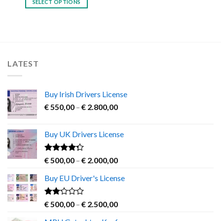
SELECT OPTIONS
This
product
has
multiple
variants.
LATEST
The
options
may
Buy Irish Drivers License
be
Price
chosen
€
550,00
–
€
2.800,00
range:
on
€ 550,00
the
Buy UK Drivers License
through
product
€ 2.800,00
page
Rated
Price
€
500,00
–
€
2.000,00
4.00
out
range:
of 5
Buy EU Driver's License
€ 500,00
through
€ 2.000,00
Rated
Price
€
500,00
–
€
2.500,00
2.00
range:
out