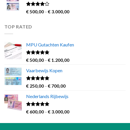
through
€ 1.200,00
Rated
Price
€
500,00
–
€
3.000,00
3.83
out
range:
of 5
€ 500,00
TOP RATED
through
€ 3.000,00
MPU Gutachten Kaufen
Rated
5.00
Price
€
500,00
–
€
1.200,00
out of 5
range:
Vaarbewijs Kopen
€ 500,00
through
€ 1.200,00
Rated
4.63
Price
€
250,00
–
€
700,00
out of 5
range:
Nederlands Rijbewijs
€ 250,00
through
€ 700,00
Rated
4.60
Price
€
600,00
–
€
3.000,00
out of 5
range:
€ 600,00
through