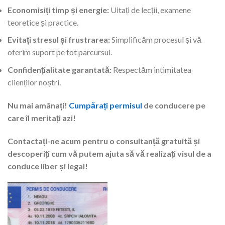
Economisiți timp și energie:
Uitați de lecții, examene
teoretice și practice.
Evitați stresul și frustrarea:
Simplificăm procesul și vă
oferim suport pe tot parcursul.
Confidențialitate garantată:
Respectăm intimitatea
clienților noștri.
Nu mai amânați!
Cumpărați permisul
de conducere pe
care îl meritați azi!
Contactați-ne acum pentru o consultanță gratuită și
descoperiți cum vă putem ajuta să vă realizați visul de a
conduce liber și legal!