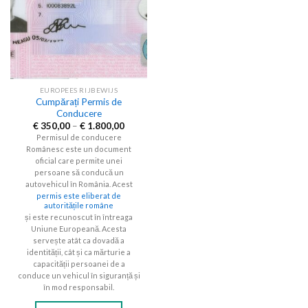
EUROPEES RIJBEWIJS
Cumpărați Permis de
Conducere
Price
€
350,00
–
€
1.800,00
range:
Permisul de conducere
€ 350,00
Românesc este un document
through
€ 1.800,00
oficial care permite unei
persoane să conducă un
autovehicul în România. Acest
permis este eliberat de
autoritățile române
și este recunoscut în întreaga
Uniune Europeană. Acesta
servește atât ca dovadă a
identității, cât și ca mărturie a
capacității persoanei de a
conduce un vehicul în siguranță și
în mod responsabil.