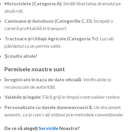
Motociclete (Categoria A):
Simțiți libertatea drumului pe
două roți.
Camioane și Autobuze (Categoriile C, D):
Începeți o
carieră profitabilă în transport.
Tractoare și Utilaje Agricole (Categoria Tr):
Lucrați
pământul cu un permis valid.
Și multe altele!
Permisele noastre sunt
Înregistrate în baza de date oficială:
Verificabile și
recunoscute de autorități.
Valabile și legale:
Fără griji în timpul controalelor rutiere.
Personalizate cu datele dumneavoastră:
Un document
autentic, ca și cum l-ați obținut prin metodele convenționale.
De ce să alegeți
Serviciile
Noastre?