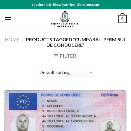
Skip
rijschools@rijbewijsonline-diensten.com
to
content
0
HOME
/
PRODUCTS TAGGED “CUMPĂRAȚI PERMISUL
DE CONDUCERE”
FILTER