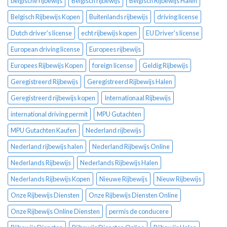
belgische rijbewijs
Belgisch rijbewijs
Belgisch Rijbewijs Halen
Belgisch Rijbewijs Kopen
Buitenlands rijbewijs
driving license
Dutch driver's license
echt rijbewijs kopen
EU Driver's license
European driving license
Europees rijbewijs
Europees Rijbewijs Kopen
foreign license
Geldig Rijbewijs
Geregistreerd Rijbewijs
Geregistreerd Rijbewijs Halen
Geregistreerd rijbewijs kopen
Internationaal Rijbewijs
international driving permit
MPU Gutachten
MPU Gutachten Kaufen
Nederland rijbewijs
Nederland rijbewijs halen
Nederland Rijbewijs Online
Nederlands Rijbewijs
Nederlands Rijbewijs Halen
Nederlands Rijbewijs Kopen
Nieuwe Rijbewijs
Nieuw Rijbewijs
Onze Rijbewijs Diensten
Onze Rijbewijs Diensten Online
Onze Rijbewijs Online Diensten
permis de conducere