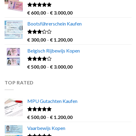
through
€ 700,00
Rated
4.60
Price
€
600,00
–
€
3.000,00
out of 5
range:
Bootsführerschein Kaufen
€ 600,00
through
€ 3.000,00
Rated
Price
€
300,00
–
€
1.200,00
3.00
range:
out of
Belgisch Rijbewijs Kopen
€ 300,00
5
through
€ 1.200,00
Rated
Price
€
500,00
–
€
3.000,00
3.83
out
range:
of 5
€ 500,00
TOP RATED
through
€ 3.000,00
MPU Gutachten Kaufen
Rated
5.00
Price
€
500,00
–
€
1.200,00
out of 5
range:
Vaarbewijs Kopen
€ 500,00
through