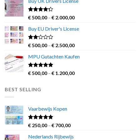
Buy UK Drivers License
through
€ 2.800,00
Rated
Price
€
500,00
–
€
2.000,00
4.00
out
range:
of 5
Buy EU Driver's License
€ 500,00
through
€ 2.000,00
Rated
Price
€
500,00
–
€
2.500,00
2.00
range:
out
MPU Gutachten Kaufen
€ 500,00
of 5
through
€ 2.500,00
Rated
5.00
Price
€
500,00
–
€
1.200,00
out of 5
range:
€ 500,00
BEST SELLING
through
€ 1.200,00
Vaarbewijs Kopen
Rated
4.63
Price
€
250,00
–
€
700,00
out of 5
range:
Nederlands Rijbewijs
€ 250,00