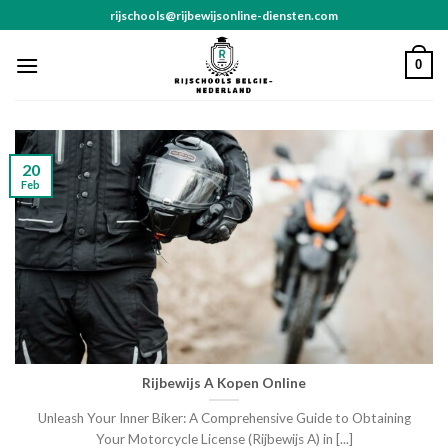
Skip
rijschools@rijbewijsonline-diensten.com
to
content
0
20
Feb
Rijbewijs A Kopen Online
Unleash Your Inner Biker: A Comprehensive Guide to Obtaining
Your Motorcycle License (Rijbewijs A) in [...]