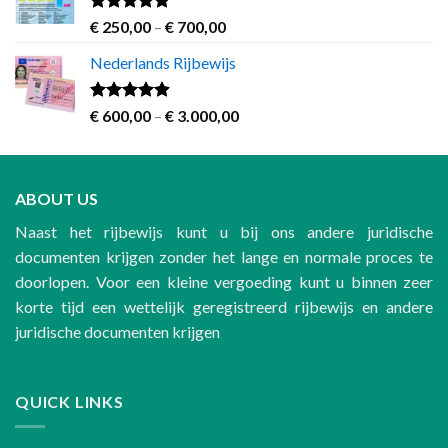
€ 1.200,00
Rated
4.63
Price
€
250,00
–
€
700,00
out of 5
range:
Nederlands Rijbewijs
€ 250,00
through
€ 700,00
Rated
4.60
Price
€
600,00
–
€
3.000,00
out of 5
range:
€ 600,00
through
ABOUT US
€ 3.000,00
Naast het rijbewijs kunt u bij ons andere juridische
documenten krijgen zonder het lange en normale proces te
doorlopen. Voor een kleine vergoeding kunt u binnen zeer
korte tijd een wettelijk geregistreerd rijbewijs en andere
juridische documenten krijgen
QUICK LINKS