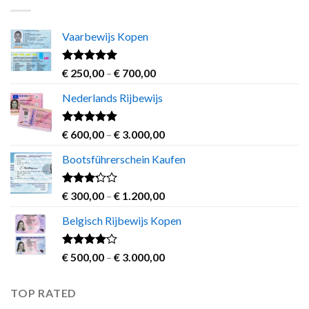
through
€ 1.200,00
Vaarbewijs Kopen
Rated
4.63
Price
€
250,00
–
€
700,00
out of 5
range:
Nederlands Rijbewijs
€ 250,00
through
€ 700,00
Rated
4.60
Price
€
600,00
–
€
3.000,00
out of 5
range:
Bootsführerschein Kaufen
€ 600,00
through
€ 3.000,00
Rated
Price
€
300,00
–
€
1.200,00
3.00
range:
out of
Belgisch Rijbewijs Kopen
€ 300,00
5
through
€ 1.200,00
Rated
Price
€
500,00
–
€
3.000,00
3.83
out
range:
of 5
€ 500,00
TOP RATED
through