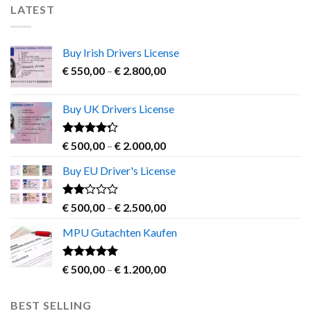
LATEST
Buy Irish Drivers License
Price
€
550,00
–
€
2.800,00
range:
€ 550,00
Buy UK Drivers License
through
€ 2.800,00
Rated
Price
€
500,00
–
€
2.000,00
4.00
out
range:
of 5
Buy EU Driver's License
€ 500,00
through
€ 2.000,00
Rated
Price
€
500,00
–
€
2.500,00
2.00
range:
out
MPU Gutachten Kaufen
€ 500,00
of 5
through
€ 2.500,00
Rated
5.00
Price
€
500,00
–
€
1.200,00
out of 5
range:
€ 500,00
BEST SELLING