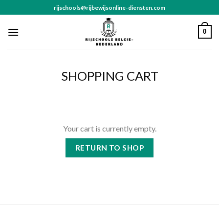
Skip
rijschools@rijbewijsonline-diensten.com
to
content
0
SHOPPING CART
Your cart is currently empty.
RETURN TO SHOP